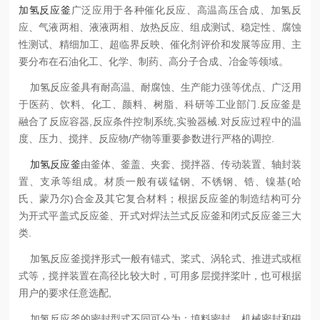
加氢反应釜
广泛应用于各种催化反应、高温高压合成、加氢反
应、气液两相、液液两相、放热反应、组成测试、稳定性、腐蚀
性测试、精细加工、超临界反映、催化剂评价和发展等应用、主
要分布在石油化工、化学、制药、高分子合成、冶金等领域。
加氢反应釜具有耐高温、耐腐蚀、生产能力强等优点、广泛用
于医药、饮料、化工、颜料、树脂、科研等工业部门.反应釜是
融合了反应容器,反应条件控制系统,实验器械.对反应过程中的温
度、压力、搅拌、反应物/产物等重要参数进行严格的调控.
加氢反应釜
由釜体、釜盖、夹套、搅拌器、传动装置、轴封装
置、支承等组成。材质一般有碳锰钢、不锈钢、锆、镍基(哈
氏、蒙乃尔)合金及其它复合材料；根据反应釜的制造结构可分
为开式平盖式反应釜、开式对焊法兰式反应釜和闭式反应釜三大
类.
加氢反应釜搅拌形式一般有锚式、桨式、涡轮式、推进式或框
式等，搅拌装置在高径比较大时，可用多层搅拌桨叶，也可根据
用户的要求任意选配,
加氢反应釜的密封型式不同可分为：填料密封，机械密封和磁