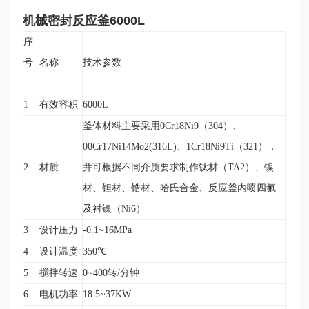
机械密封反应釜6
000L
序
号
名称
技术参数
1
有效容积
6000L
釜体材料主要采用0Cr18Ni9（304）、
00Cr17Ni14Mo2(316L)、1Cr18Ni9Ti（321），
2
材质
并可根据不同介质要求制作钛材（TA2）、镍
材、钽材、锆材、哈氏合金、反应釜内喷四氟
及衬镍（Ni6）
3
设计压力
-0.1~16MPa
4
设计温度
350
℃
5
搅拌转速
0~400
转/分钟
6
电机功率
18.5~37KW