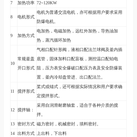
7
加热功率
72~120KW
电机为普通交流电机，亦可根据用户要求采用
8
电机形式
防爆电机。
电加热，电磁加热，远红外加热，导热油加
9
加热方式
热，蒸汽循环加热
气相口配针形阀，液相口配法兰球阀及釜内插
常规釜盖
底管，固体加料口配盲板，测控温口配铂电
10
开口形式
阻，压力表安全爆破口配压力表及安全防爆装
置，釜内冷却盘管进、出口配法兰。
桨式或锚式，还可根据实际情况和用户要求确
11
搅拌形式
定搅拌形式。
采用自润滑耐磨轴套，适合于各种介质的搅
12
搅拌轴：
拌。
13
密封方式
磁力密封，机械密封，填料密封。
14
出料方式
上出料，下出料