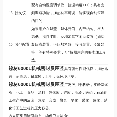
配有自动温度调节仪，控温精度±1
℃
；具有变
15
控制仪
频调速功能，加热功率可调，能实现自动恒温
的目的。
如果用户在釜盖、釜体开口、内部结构、压力
高低、搅拌桨叶、及增加其它附助装置（如冷
16
其他配置
凝回流装置、恒压加料罐、接收装置、冷凝器
等）等有特殊要求，可*按照用户的要求加工制
造。
镍材6000L机械密封反应釜
具有密封性能优良，加热迅
速，耐高温，耐腐蚀，卫生，无环境污染。
镍材6000L机械密封反应釜
广泛应用于
科研，实验室试
验，化工，食品，涂料，热熔胶，硅胶，油漆，医药，石油化
工生产中的反应，蒸发，合成，聚合，皂化，磺化，氯化，硝
化等工艺过程的压力容器。
内表面采用镜面抛光，确保卫生洁净*。