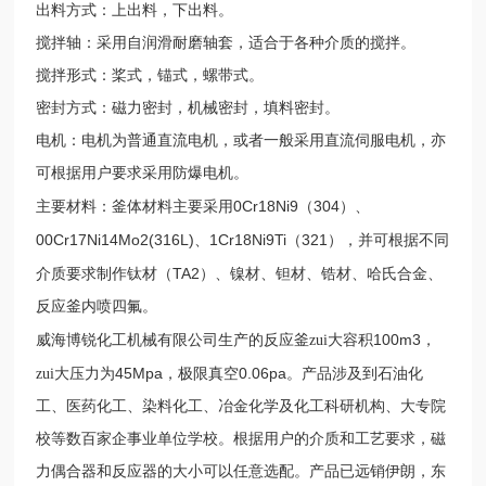
出料方式：上出料，下出料。
搅拌轴：采用自润滑耐磨轴套，适合于各种介质的搅拌。
搅拌形式：桨式，锚式，螺带式。
密封方式：磁力密封，机械密封，填料密封。
电机：电机为普通直流电机，或者一般采用直流伺服电机，亦
可根据用户要求采用防爆电机。
0Cr18Ni9
304
主要材料：釜体材料主要采用
（
）、
00Cr17Ni14Mo2(316L)
1Cr18Ni9Ti
321
、
（
），并可根据不同
TA2
介质要求制作钛材（
）、镍材、钽材、锆材、哈氏合金、
反应釜内喷四氟。
100m3
威海博锐化工机械有限公司生产的反应釜zui大容积
，
45Mpa
0.06pa
zui大压力为
，极限真空
。产品涉及到石油化
工、医药化工、染料化工、冶金化学及化工科研机构、大专院
校等数百家企事业单位学校。根据用户的介质和工艺要求，磁
力偶合器和反应器的大小可以任意选配。产品已远销伊朗，东