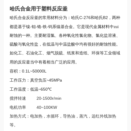
哈氏合金用于塑料反应釜
C-276
B2
哈氏合金反应釜的常用材料分为：哈氏
和哈氏
，两种
-
-
-
-
都是基于镍
钼
铬
铁
钨系镍基合金。它是现代金属材料中zui
耐蚀的一种。主要耐湿氯、各种氧化性氯化物、氯化盐溶液、
硫酸与氧化性盐，在低温与中温盐酸中均有很好的耐蚀性能。
如化工、石油化工、烟气脱硫、纸浆和造纸、环保等工业领域
用的反应釜当中有着相当广泛的应用。
0.1L~50000L
容积：
~45MPa
工作压力：真空负压
~650
工作温度：低温
℃
20-1500r/min
搅拌转速
40~100KW
电机功率
加热方式：电加热，水循环，导热油，蒸汽，远红外线加热
等。