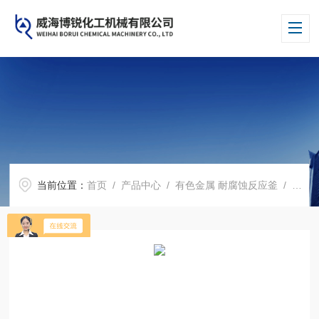
当前位置：
首页
/
产品中心
/
有色金属 耐腐蚀反应釜
/
哈氏