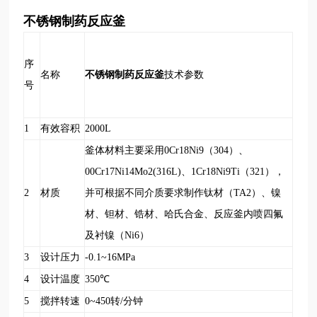
不锈钢制药反应釜
序
不锈钢制药反应釜
名称
技术参数
号
1
有效容积
2000L
釜体材料主要采用0Cr18Ni9（304）、
00Cr17Ni14Mo2(316L)、1Cr18Ni9Ti（321），
2
材质
并可根据不同介质要求制作钛材（TA2）、镍
材、钽材、锆材、哈氏合金、反应釜内喷四氟
及衬镍（Ni6）
3
设计压力
-0.1~16MPa
4
设计温度
350
℃
5
搅拌转速
0~450
转/分钟