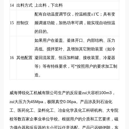
14
出料方式
上出料，下出料
配有自动温度调节仪，控温精度±1
℃
；具有变
15
控制仪
频调速功能，加热功率可调，能实现自动恒温
的目的。
如果用户在釜盖、釜体开口、内部结构、压力
高低、搅拌桨叶、及增加其它附助装置（如冷
16
其他配置
凝回流装置、恒压加料罐、接收装置、冷凝器
等）等有特殊要求，可*按照用户的要求加工制
造。
100m3
威海博锐化工机械有限公司生产的反应釜zui大容积
，
45Mpa
0.06pa
zui大压力为
，极限真空
。产品涉及到石油化
工、医药化工、染料化工、冶金化学及化工科研机构、大专院
校等数百家企事业单位学校。根据用户的介质和工艺要求，磁
力偶合器和反应器的大小可以任意选配。产品已远销伊朗，东