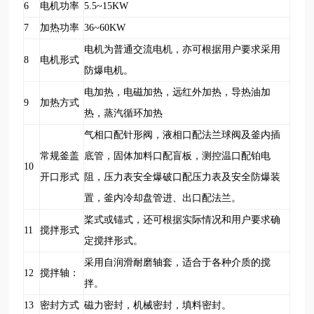
6
电机功率
5.5~15KW
7
加热功率
36~60KW
电机为普通交流电机，亦可根据用户要求采用
8
电机形式
防爆电机。
电加热，电磁加热，远红外加热，导热油加
9
加热方式
热，蒸汽循环加热
气相口配针形阀，液相口配法兰球阀及釜内插
常规釜盖
底管，固体加料口配盲板，测控温口配铂电
10
开口形式
阻，压力表安全爆破口配压力表及安全防爆装
置，釜内冷却盘管进、出口配法兰。
桨式或锚式，还可根据实际情况和用户要求确
11
搅拌形式
定搅拌形式。
采用自润滑耐磨轴套，适合于各种介质的搅
12
搅拌轴：
拌。
13
密封方式
磁力密封，机械密封，填料密封。