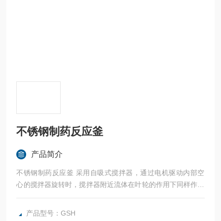
不锈钢制药反应釜
产品简介
不锈钢制药反应釜 采用自吸式搅拌器，通过电机驱动内部空
心的搅拌器旋转时，搅拌器附近流体在叶轮的作用下同样作圆
周运动，所产生的离心力对搅拌器内部产生自吸，使自吸式搅
拌器内部形成负压区，而自吸式搅拌器内部是通过空心轴与气
产品型号：GSH
相相连的，从而使液面上的气体*地被吸入搅拌器而重新被分