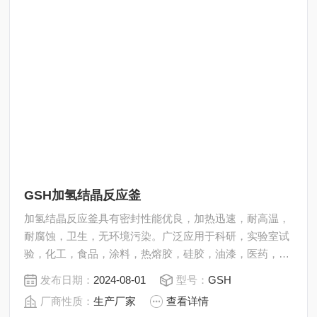
GSH加氢结晶反应釜
加氢结晶反应釜具有密封性能优良，加热迅速，耐高温，
耐腐蚀，卫生，无环境污染。广泛应用于科研，实验室试
验，化工，食品，涂料，热熔胶，硅胶，油漆，医药，石
油化工生产中的反应，蒸发，合成，聚合，皂化，磺化，
发布日期：
2024-08-01
型号：
GSH
氯化，硝化等工艺过程的压力容器。内表面采用镜面抛
厂商性质：
生产厂家
查看详情
光，确保卫生洁净*。所有反应釜均可接受客户的个性化