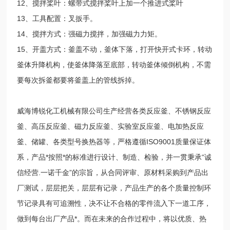
12、搅拌桨叶：螺带式搅拌桨叶上加一个推进式桨叶
13、工具配置：叉扳手。
14、搅拌方式：强磁力搅拌，加强磁力力矩。
15、开盖方式：釜盖不动，釜体下落，打开快开式卡环，转动
釜体升降机构，使釜体降落至底部，转动釜体倾倒机构，不需
要每次拆釜都要将釜盖上的管线拆掉。
威海博锐化工机械有限公司生产经营各类反应釜、不锈钢反应
釜、高压反应釜、磁力反应釜、实验室反应釜、电加热反应
釜、储罐、各类型号换热器等，严格遵循ISO9001质量保证体
系，产品*按照*的标准进行设计、制造、检验，并一贯秉承“诚
信经营.一诺千金”的宗旨，从合同评审、原材料采购到产品出
厂测试，层层把关，层层有记录，产品生产的各个质量控制环
节记录具有可追溯性，决不让不合格的零件流入下一道工序，
做到每台出厂产品*。而在未来的合作过程中，将以优质、热