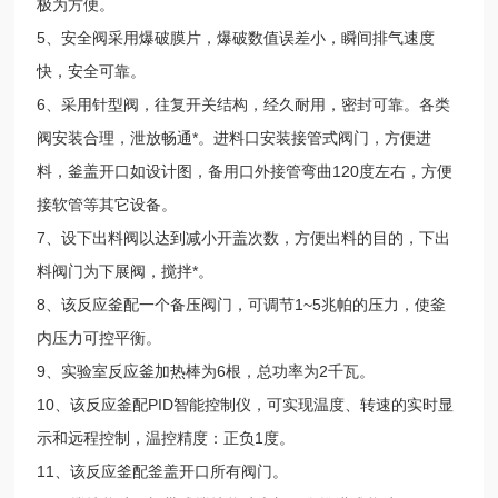
极为方便。
5、安全阀采用爆破膜片，爆破数值误差小，瞬间排气速度
快，安全可靠。
6、采用针型阀，往复开关结构，经久耐用，密封可靠。各类
阀安装合理，泄放畅通*。进料口安装接管式阀门，方便进
料，釜盖开口如设计图，备用口外接管弯曲120度左右，方便
接软管等其它设备。
7、设下出料阀以达到减小开盖次数，方便出料的目的，下出
料阀门为下展阀，搅拌*。
8、该反应釜配一个备压阀门，可调节1~5兆帕的压力，使釜
内压力可控平衡。
9、实验室反应釜加热棒为6根，总功率为2千瓦。
10、该反应釜配PID智能控制仪，可实现温度、转速的实时显
示和远程控制，温控精度：正负1度。
11、该反应釜配釜盖开口所有阀门。