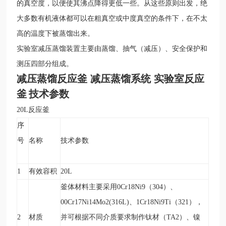
的真空度，以便使其沸点降得更低一些。从这些原则出发，绝
大多数有机液体都可以在粗真空或中度真空的条件下，在不太
高的温度下被蒸馏出来。
实验室减压蒸馏装置主要由蒸馏、抽气（减压）、安全保护和
测压四部分组成。
减压蒸馏反应釜 减压蒸馏系统 实验室反应
釜
技术参数
20L
反应釜
序
号
名称
技术参数
1
有效容积
20L
釜体材料主要采用0Cr18Ni9（304）、
00Cr17Ni14Mo2(316L)、1Cr18Ni9Ti（321），
2
材质
并可根据不同介质要求制作钛材（TA2）、镍