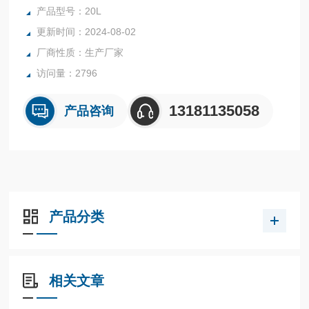
快蒸发速度。 主要用于医药、化工和生物制药等行业的浓
产品型号：20L
缩、结晶、干燥、分离及溶媒回收。减压蒸馏反应釜 减压蒸
更新时间：2024-08-02
馏系统 实验室反应釜 可定制生产。
厂商性质：生产厂家
访问量：2796
13181135058
产品咨询
产品分类
相关文章