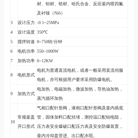
材、钽材、锆材、哈氏合金、反应釜内喷四氟
及衬镍（Ni6）
3
设计压力
-0.1~25MPa
4
设计温度
350
℃
5
搅拌转速
0~750
转/分钟
6
电机功率
550~1000W
7
加热功率
6~12KW
电机为普通直流电机，或者一般采用直流伺服
8
电机形式
电机，亦可根据用户要求采用防爆电机。
电加热，电磁加热，微波加热，导热油加热，
9
加热方式
蒸汽循环加热
气相口配针形阀，液相口配针形阀及釜内插底
常规釜盖
管，固体加料口配丝堵，测控温口配铂电阻，
10
开口形式
压力表安全爆破口配压力表及安全防爆装置，
釜内冷却盘管进、出口配水咀。