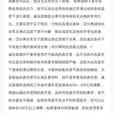
或聚合等反应，使其无法在常压下蒸馏。 如果借助于真空泵
降低系统内压力，就可以在比这类有机物正常沸点低得多的温
度下进行蒸馏。减压蒸馏是分离可提纯有机化合物的常用方
法，主要应用于以下情况：①纯化高沸点液体；②分离或纯化
在常压沸点温度下易于分解、氧化或发生其他化学变化的液
体；③分离在常压下因沸点相近而难于分离，但在减压条件下
可有效分离的液体混合物；④分离纯化低熔点固体。
减压蒸馏并不要求使用尽可能高的真空度，这不仅因为高真空
对仪器仪表和操作技术的要求都很精密严格，还因为在高真空
下液体的沸点降得太低，冷凝和收集其蒸气就变得很麻烦。凡
是较低的真空度可以满足要求时，就不谋求更高的真空度。减
压蒸馏所选择的工作条件通常是使液体在50～100℃间沸腾，
再据以确定所需用的真空度。这样对热源无苛刻的要求，蒸气
的冷凝也不困难。如果所用真空泵达不到所需真空，也可以让
液体在100℃以上沸腾；如果液体对热很敏感，则应使用更高