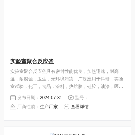
实验室聚合反应釜
实验室聚合反应釜具有密封性能优良，加热迅速，耐高
温，耐腐蚀，卫生，无环境污染。广泛应用于科研，实验
室试验，化工，食品，涂料，热熔胶，硅胶，油漆，医
药，石油化工生产中的反应，蒸发，合成，聚合，皂化，
发布日期：
2024-07-31
型号：
磺化，氯化，硝化等工艺过程的压力容器。内表面采用镜
厂商性质：
生产厂家
查看详情
面抛光，确保卫生洁净*。所有釜均可接受客户的个性化
定制。