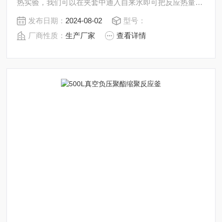
热实验，我们可以在夹套中通入自来水即可把反应热量带
走，物料在聚合反应釜内进行反应，并能控制反应溶液的
发布日期：
2024-08-02
型号：
蒸发与回流，反应完毕，物料可从釜底的出料口放出，操
厂商性质：
生产厂家
查看详情
作极为方便。是现代化学小样，中样实验、生物制药及新
材料合成的理想设备。