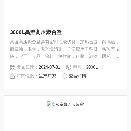
3000L高温高压聚合釜
高温高压聚合釜具有密封性能优良，加热迅速，耐高温，
耐腐蚀，卫生，无环境污染。广泛应用于科研，实验室试
验，化工，食品，涂料，热熔胶，硅胶，油漆，医药，石
油化工生产中的反应，蒸发，合成，聚合，皂化，磺化，
发布日期：
2024-07-31
型号：
3000L
氯化，硝化等工艺过程的压力容器。内表面采用镜面抛
厂商性质：
生产厂家
查看详情
光，确保卫生洁净*。所有反应釜均可接受客户的个性化
定制。