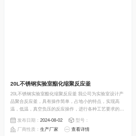
20L不锈钢实验室酯化缩聚反应釜
20L不锈钢实验室酯化缩聚反应釜 我公司为实验室设计产
品聚合反应釜，具有操作简单，占地小的特点，实现高
温，低温，真空负压的反应操作，进行各种工艺要求的实
验，科研，合成，分离，浓缩十分方便。通过双层反应釜
发布日期：
2024-08-02
型号：
夹层，注入恒温的（高温或低温）热溶液或冷却液，对反
厂商性质：
生产厂家
查看详情
应釜内的物料进行恒温加热或制冷，并且可以提供搅拌。