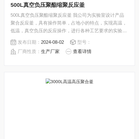
500L真空负压聚酯缩聚反应釜
500L真空负压聚酯缩聚反应釜 我公司为实验室设计产品
聚合反应釜，具有操作简单，占地小的特点，实现高温，
低温，真空负压的反应操作，进行各种工艺要求的实验，
科研，合成，分离，浓缩十分方便。通过双层反应釜夹
发布日期：
2024-08-02
型号：
层，注入恒温的（高温或低温）热溶液或冷却液，对反应
厂商性质：
生产厂家
查看详情
釜内的物料进行恒温加热或制冷，并且可以提供搅拌。