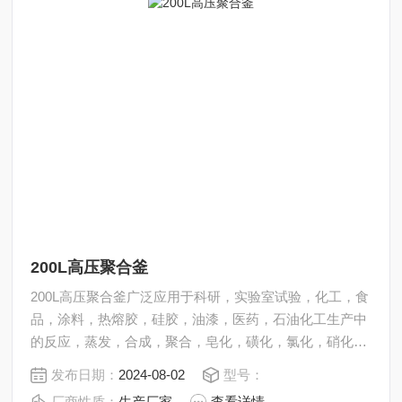
200L高压聚合釜
200L高压聚合釜广泛应用于科研，实验室试验，化工，食
品，涂料，热熔胶，硅胶，油漆，医药，石油化工生产中
的反应，蒸发，合成，聚合，皂化，磺化，氯化，硝化等
工艺过程的压力容器。内表面采用镜面抛光，确保卫生洁
发布日期：
2024-08-02
型号：
净*。所有200L高压聚合反应釜均可接受客户的个性化定
厂商性质：
生产厂家
查看详情