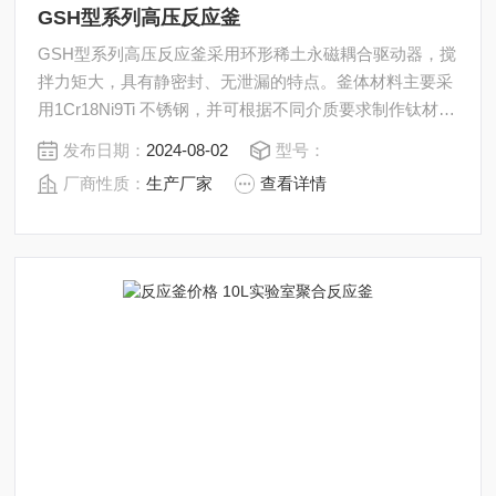
GSH型系列高压反应釜
GSH型系列高压反应釜采用环形稀土永磁耦合驱动器，搅
拌力矩大，具有静密封、无泄漏的特点。釜体材料主要采
用1Cr18Ni9Ti 不锈钢，并可根据不同介质要求制作钛材
（TA2）、聚四氟乙烯衬套及衬镍（Ni6）。搅拌轴承采用
发布日期：
2024-08-02
型号：
自润滑耐磨轴套，适合于各种介质的搅拌。
厂商性质：
生产厂家
查看详情