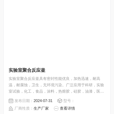
实验室聚合反应釜
实验室聚合反应釜具有密封性能优良，加热迅速，耐高
温，耐腐蚀，卫生，无环境污染。广泛应用于科研，实验
室试验，化工，食品，涂料，热熔胶，硅胶，油漆，医
药，石油化工生产中的反应，蒸发，合成，聚合，皂化，
发布日期：
2024-07-31
型号：
磺化，氯化，硝化等工艺过程的压力容器。内表面采用镜
厂商性质：
生产厂家
查看详情
面抛光，确保卫生洁净*。所有釜均可接受客户的个性化