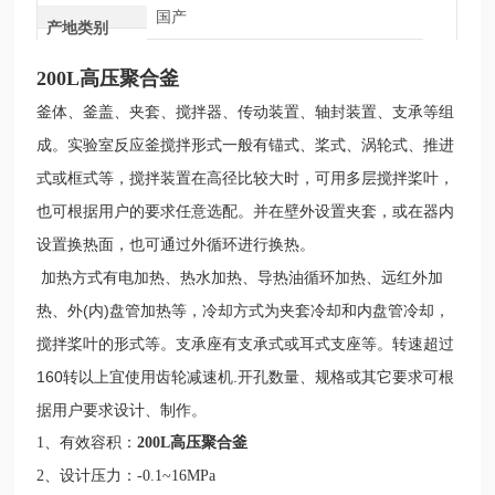
国产
产地类别
200L
高压聚合釜
釜体、釜盖、夹套、搅拌器、传动装置、轴封装置、支承等组
成。实验室反应釜搅拌形式一般有锚式、桨式、涡轮式、推进
式或框式等，搅拌装置在高径比较大时，可用多层搅拌桨叶，
也可根据用户的要求任意选配。并在壁外设置夹套，或在器内
设置换热面，也可通过外循环进行换热。
加热方式有电加热、热水加热、导热油循环加热、远红外加
热、外(内)盘管加热等，冷却方式为夹套冷却和内盘管冷却，
搅拌桨叶的形式等。支承座有支承式或耳式支座等。转速超过
160转以上宜使用齿轮减速机.开孔数量、规格或其它要求可根
据用户要求设计、制作。
1、有效容积：
200L
高压聚合釜
2、设计压力：-0.1~16MPa