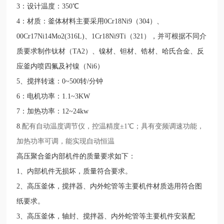
3：设计温度：350℃
4：材质：釜体材料主要采用0Cr18Ni9（304）、
00Cr17Ni14Mo2(316L)、1Cr18Ni9Ti（321），并可根据不同介
质要求制作钛材（TA2）、镍材、钽材、锆材、哈氏合金、反
应釜内喷四氟及衬镍（Ni6）
5、搅拌转速：0~500转/分钟
6：电机功率：1.1~3KW
7：加热功率：12~24kw
8.
配有自动温度调节仪，控温精度±1℃；具有变频调速功能，
加热功率可调，能实现自动恒温
高压聚合釜内部机件的质量要求如下：
1、内部机件无损坏，质量符合要求。
2、高压釜体，搅拌器、内外蛇管等主要机件材质选用符合图
纸要求。
3、高压釜体，轴封、搅拌器、内外蛇管等主要机件安装配