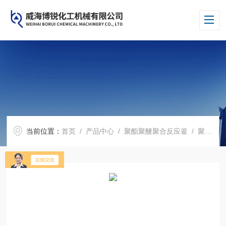
当前位置：
首页
/
产品中心
/
聚酯聚醚聚合反应釜
/
聚合釜
/