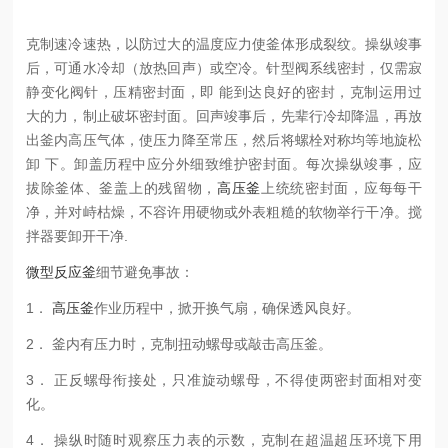
克制速冷速热，以防过大的温度应力使釜体形成裂纹。操纵竣事
后，可通水冷却（放热回声）或空冷。针型阀系线密封，仅需寂
静变化阀针，压精密封面，即 能到达良好的密封，克制运用过
大的力，制止破坏密封面。回声竣事后，先辈行冷却降温，再放
出釜内高压气体，使压力降至常压，然后将螺栓对称均等地旋松
卸 下。卸盖历程中应分外细致维护密封面。每次操纵竣事，应
拔除釜体、釜盖上的残留物，
高压釜
上统统密封面，应每每干
净，并对峙枯燥，不容许用硬物或外表粗糙的软物举行干净。搅
拌器要卸开干净.
微型反应釜
细节避免事故：
1．
高压釜
作业历程中，掀开换气扇，确保透风良好。
2． 釜内有压力时，克制扭动螺母或敲击高压釜。
3． 正反螺母衔接处，只准旋动螺母，不得使两密封面相对变
化。
4． 操纵时随时观察压力表的示数，克制在超温超压环境下用