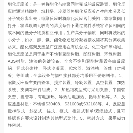
酯化反应釜：是一种将酯化与缩聚同时完成的反应装置。酯化反
应时通过精馏柱、填料塔、冷凝器将酯化反应釜产生的水分及低
分子物分离出去；缩聚反应时将酯化反应阀门关闭，将缩聚阀门
打开，将温度调到较高的温度条件下通过搅拌系统将许多相同的
或不同的低分子物质相互作用，生产高分子物质，同时将洗出的
小分子，如水、醇、氨、卤化物通过冷凝器接收罐将其分离收集
起来。酯化缩聚反应釜广泛应用在有机合成、化工化纤等领域。
酯化反应釜是用于生产不饱和聚酯树脂、酚醛树脂、环氧树脂、
ABS树脂、油漆的关键设备。全套不饱和聚酯树脂设备由反应
锅、竖式分馏柱、卧式冷凝器、贮水器、溢油槽、管线（对稀
釜）等组成，全套设备与物料接触部分均采用不锈钢制作。
1、
缩聚反应釜主要由釜体、搅拌装置、冷凝装置、真空装置、加热
系统、支架等部件组成。
2、加热结构型式
可采用夹套、半圆管
夹套、盘管等，有电加热、导热油电加热、循环加热等。
3、反
应釜釜材质：不锈钢S30408、S31603或S32168等。
4、反应釜
搅拌型式：斜桨式、锚式、框式、推进式和单/双螺旋式，且可
根据客户要求设计制造其他型式桨叶。
5、密封方式：采用磁力
静密封。