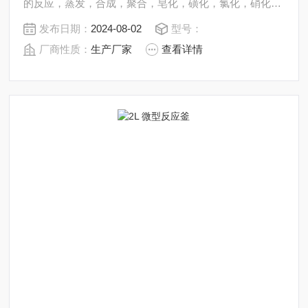
的反应，蒸发，合成，聚合，皂化，磺化，氯化，硝化等
工艺过程的压力容器。 内表面采用镜面抛光，确保卫生洁
发布日期：
2024-08-02
型号：
净*。 所有反应釜均可接受客户的个性化定制。
厂商性质：
生产厂家
查看详情