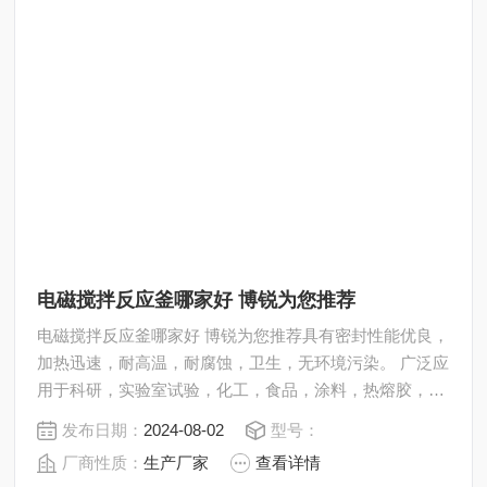
电磁搅拌反应釜哪家好 博锐为您推荐
电磁搅拌反应釜哪家好 博锐为您推荐具有密封性能优良，
加热迅速，耐高温，耐腐蚀，卫生，无环境污染。 广泛应
用于科研，实验室试验，化工，食品，涂料，热熔胶，硅
胶，油漆，医药，石油化工生产中的反应，蒸发，合成，
发布日期：
2024-08-02
型号：
聚合，皂化，磺化，氯化，硝化等工艺过程的压力容器。
厂商性质：
生产厂家
查看详情
内表面采用镜面抛光，确保卫生洁净*。 所有10L电磁搅拌