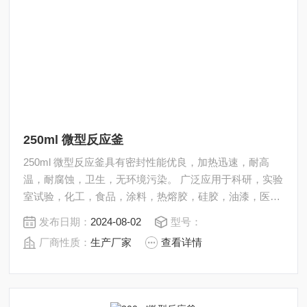
250ml 微型反应釜
250ml 微型反应釜具有密封性能优良，加热迅速，耐高
温，耐腐蚀，卫生，无环境污染。 广泛应用于科研，实验
室试验，化工，食品，涂料，热熔胶，硅胶，油漆，医
药，石油化工生产中的反应，蒸发，合成，聚合，皂化，
发布日期：
2024-08-02
型号：
磺化，氯化，硝化等工艺过程的压力容器。 内表面采用镜
厂商性质：
生产厂家
查看详情
面抛光，确保卫生洁净*。 所有反应釜均可接受客户的个
性化定制。