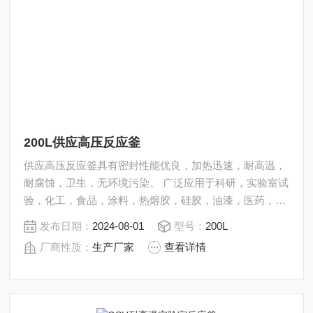
200L供应高压反应釜
供应高压反应釜具有密封性能优良，加热迅速，耐高温，
耐腐蚀，卫生，无环境污染。 广泛应用于科研，实验室试
验，化工，食品，涂料，热熔胶，硅胶，油漆，医药，石
油化工生产中的反应，蒸发，合成，聚合，皂化，磺化，
发布日期：
2024-08-01
型号：
200L
氯化，硝化等工艺过程的压力容器。 内表面采用镜面抛
厂商性质：
生产厂家
查看详情
光，确保卫生洁净*。 所有反应釜均可接受客户的个性化
定制。