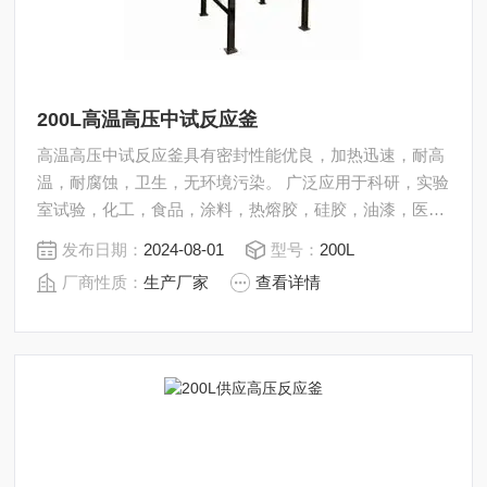
200L高温高压中试反应釜
高温高压中试反应釜具有密封性能优良，加热迅速，耐高
温，耐腐蚀，卫生，无环境污染。 广泛应用于科研，实验
室试验，化工，食品，涂料，热熔胶，硅胶，油漆，医
药，石油化工生产中的反应，蒸发，合成，聚合，皂化，
发布日期：
2024-08-01
型号：
200L
磺化，氯化，硝化等工艺过程的压力容器。 内表面采用镜
厂商性质：
生产厂家
查看详情
面抛光，确保卫生洁净*。 所有反应釜均可接受客户的个
性化定制。