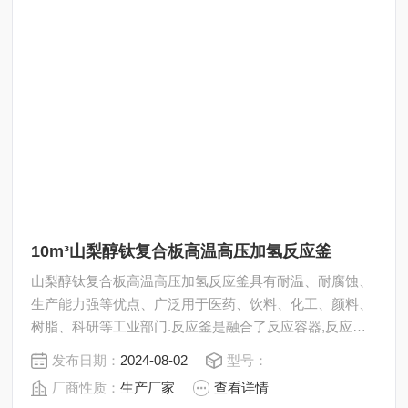
10m³山梨醇钛复合板高温高压加氢反应釜
山梨醇钛复合板高温高压加氢反应釜具有耐温、耐腐蚀、
生产能力强等优点、广泛用于医药、饮料、化工、颜料、
树脂、科研等工业部门.反应釜是融合了反应容器,反应条
件控制系统,实验器械.对反应过程中的温度、压力、搅
发布日期：
2024-08-02
型号：
拌、反应物/产物等重要参数进行严格的调控.
厂商性质：
生产厂家
查看详情