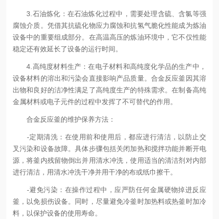
3.石油炼化：在石油炼化过程中，需要处理含硫、含氯等强
腐蚀介质。凭借其抗硫化物应力腐蚀和抗氢气脆化性能成为炼油
设备中的重要组成部分。在高温高压的炼油环境中，它不仅性能
稳定还有效延长了设备的运行时间。
4.高纯度材料生产：在电子材料和高纯度化学品的生产中，
设备材料的溶出和污染会直接影响产品质量。合金反应釜因其溶
出物和良好的洁净性满足了高纯度生产的特殊需求。在制备高纯
金属材料或电子元件的过程中发挥了不可替代的作用。
合金反应釜的维护保养方法：
-定期清洗：在使用前和使用后，都应进行清洁，以防止交
叉污染和设备故障。具体步骤包括关闭加热和搅拌功能并断开电
源，将釜内残留物倒出并用清水冲洗，使用适当的清洁剂对内部
进行清洁，用清水冲洗干净并用干净的布或纸巾擦干。
-避免污染：在操作过程中，应严防任何金属硬物掉进反应
釜，以免损伤设备。同时，尽量避免冷釜时加热料或热釜时加冷
料，以保护设备的使用寿命。