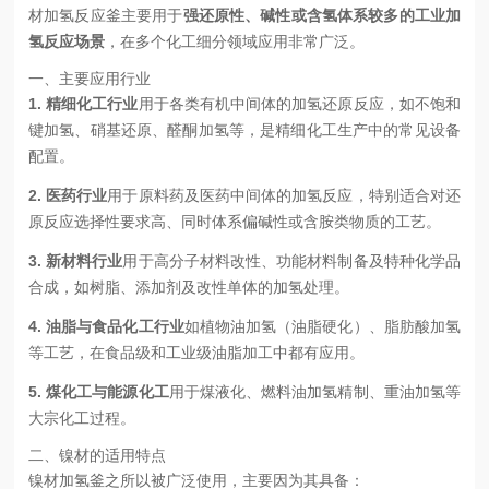
材加氢反应釜主要用于
强还原性、碱性或含氢体系较多的工业加
氢反应场景
，在多个化工细分领域应用非常广泛。
一、主要应用行业
1. 精细化工行业
用于各类有机中间体的加氢还原反应，如不饱和
键加氢、硝基还原、醛酮加氢等，是精细化工生产中的常见设备
配置。
2. 医药行业
用于原料药及医药中间体的加氢反应，特别适合对还
原反应选择性要求高、同时体系偏碱性或含胺类物质的工艺。
3. 新材料行业
用于高分子材料改性、功能材料制备及特种化学品
合成，如树脂、添加剂及改性单体的加氢处理。
4. 油脂与食品化工行业
如植物油加氢（油脂硬化）、脂肪酸加氢
等工艺，在食品级和工业级油脂加工中都有应用。
5. 煤化工与能源化工
用于煤液化、燃料油加氢精制、重油加氢等
大宗化工过程。
二、镍材的适用特点
镍材加氢釜之所以被广泛使用，主要因为其具备：