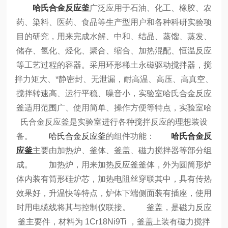
哈氏合金反应釜
广泛应用于石油、化工、橡胶、农
药、染料、医药、食品等生产型用户和各种科研实验项
目的研究，用来完成水解、中和、结晶、蒸馏、蒸发、
储存、氢化、烃化、聚合、缩合、加热混配、恒温反应
等工艺过程的容器。采用环形稀土永磁驱动搅拌器，搅
拌力矩大、*静密封、无泄漏，耐高温、高压、高真空、
搅拌转速高、运行平稳、噪音小，实验室哈氏合金反应
釜适用范围广、使用简单、操作方便等特点，实验室哈
氏合金反应釜是实验室进行各种搅拌反应的理想装设
备。
哈氏合金反应釜
的组件功能：
哈氏合金反
应釜
主要由加热炉、釜体、釜盖、磁力搅拌器等部分组
成。
加热炉，用来加热反应釜釜体，外为圆筒形炉
体内装有筒形硅炉芯，加热电阻丝穿联其中，具有传热
效果好，升温快等特点，炉体下端侧面装有插座，使用
时用电缆线将其与控制仪联接。
釜盖，是磁力反应
釜主要件，材料为 1Cr18Ni9Ti ，釜盖上装有磁力搅拌