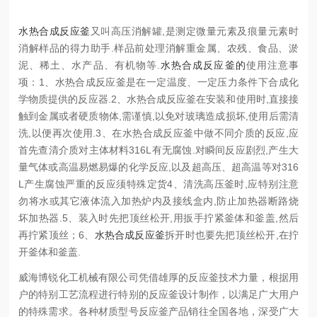
水热合成反应釜
又叫高压消解罐,是测定微量元素及痕量元素时
消解样品的得力助手.样品前处理消解重金属、农残、食品、淤
泥、稀土、水产品、有机物等.
水热合成反应釜的
使用注意事
项：
1、水热合成反应釜是在一定温度、一定压力条件下合成化
学物质提供的反应器.
2、水热合成反应釜在安装和使用时,直接接
触到金属或者硬质物体,需谨慎,以免对玻璃造成损坏,使用后需清
洗,以便再次使用.
3、在水热合成反应釜中做不同介质的反应,应
首先查清介质对主体材料316L有无腐蚀.对瞬间反应剧烈,产生大
量气体或高温易燃易爆的化学反应,以及超高压、超高温等对316
L产生腐蚀严重的反应须特殊定货
4、清洗高压釜时,应特别注意
勿将水或其它液体流入加热炉内及接线盒内,防止加热器断路烧
坏加热器.
5、装入时先把顶丝松开,用扳手拧紧釜体和釜盖,然后
再拧紧顶丝；
6、
水热合成反应釜
拆开时也要先把顶丝松开,在拧
开釜体和釜盖.
威海博锐化工机械有限公司凭借雄厚的反应釜技术力量，根据用
户的特别工艺流程进行特别的反应釜设计制作，以满足广大用户
的特殊需求。各种材质型号反应釜产品销往全国各地，深受广大