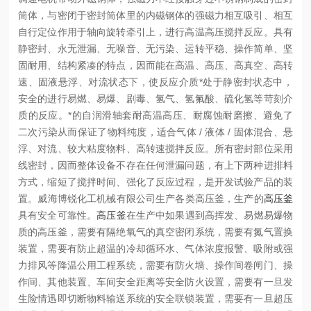
筒体，与密闭于密封筒体里的内磁钢体的强磁力相互吸引、相互
自行定位作用于轴向旋转牵引上，进行高温高压搅拌反应。
具有
静密封、永无泄漏、无噪音、无污染、运转平稳、操作简单、坚
固耐用、结构紧凑的特点，因而能在高温、高压、高真空、高转
速、固液悬浮、对流状态下，使反应介质*处于静密封状态中，
安全的进行易燃、易爆、剧毒、氢气、氢氟酸、硫化氢等苛刻介
质的反应。
*的自润滑轴套耐高温高压、耐腐蚀耐磨擦、避免了
二次污染从而保证了物料纯度，适合气体 / 液体 / 固体混合、悬
浮、对流、较大粘度物料、高转速搅拌反应。所有密封部位采用
线密封，因而整体设备不存在任何泄漏问题，有上下两种进排料
方式，缩短了搅拌时间、强化了反应过程，是开发试验产品的装
置。
威海博锐化工机械有限公司生产各类高压釜，生产的
高压釜
具有安全可靠性。
高压釜
在生产中如果遇到高挥发、易燃易爆物
质的高压釜，需要有隔绝氧气的真空密闭系统，需要有氮气置换
装置，需要有防止超温的冷却循环水、气体浓度报警、吸附或强
力排风等降温公用工程系统，需要有防火墙、操作间卷闸门、操
作间、其他装置、车间安全距离等安全防火设置，需要有一旦发
生险情迅即切断物料输送系统的安全联锁装置，需要有一旦超压