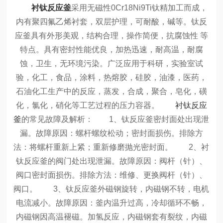
衬钛反应釜
采用无磁性0Cr18Ni9Ti钛精加工而成，
内有聚四氟乙烯衬套，双层护理，可耐酸，碱等。钛反
应釜具有外形美观，结构合理，操作简便，抗腐蚀性 等
特点。具有密封性能优良，加热迅速，耐高温，耐腐
蚀，卫生，无环境污染。广泛应用于科研，实验室试
验，化工，食品，涂料，热熔胶，硅胶，油漆，医药，
石油化工生产中的反应，蒸发，合成，聚合，皂化，磺
化，氯化，硝化等工艺过程的压力容器。
衬钛反应
釜
的常见故障及解析：
1、钛反应釜密封面处出现泄
漏。故障原因：螺杆螺纹松动；密封面损伤。排除方
法：将螺杆重新上紧；重新修磨抛光密封面。
2、衬
钛反应釜的阀门处出现泄漏。故障原因：阀杆（针）、
阀口密封面损伤。排除方法：维修、更换阀杆（针）、
阀口。
3、钛反应釜外磁钢旋转，内磁钢不转，电机
电流减小。故障原因：釜内温升过高，冷却循环不畅，
内磁钢因高温褪磁。加氢反应，内磁钢套有裂纹，内磁