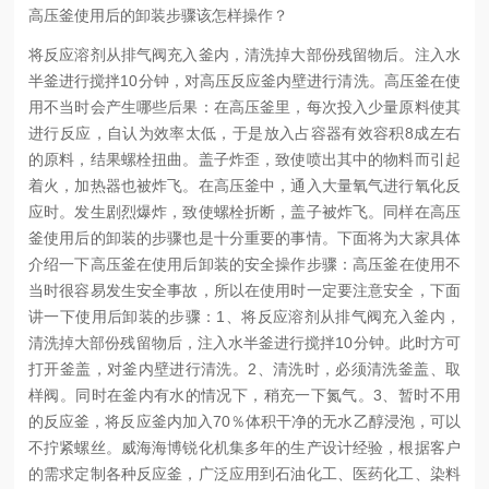
高压釜使用后的卸装步骤该怎样操作？
将反应溶剂从排气阀充入釜内，清洗掉大部份残留物后。注入水
半釜进行搅拌10分钟，对高压反应釜内壁进行清洗。
高压釜在使
用不当时会产生哪些后果：在高压釜里，每次投入少量原料使其
进行反应，自认为效率太低，于是放入占容器有效容积8成左右
的原料，结果螺栓扭曲。盖子炸歪，致使喷出其中的物料而引起
着火，加热器也被炸飞。在高压釜中，通入大量氧气进行氧化反
应时。发生剧烈爆炸，致使螺栓折断，盖子被炸飞。同样在高压
釜使用后的卸装的步骤也是十分重要的事情。
下面将为大家具体
介绍一下高压釜在使用后卸装的安全操作步骤：
高压釜在使用不
当时很容易发生安全事故，所以在使用时一定要注意安全，下面
讲一下使用后卸装的步骤：
1、将反应溶剂从排气阀充入釜内，
清洗掉大部份残留物后，注入水半釜进行搅拌10分钟。此时方可
打开釜盖，对釜内壁进行清洗。
2、清洗时，必须清洗釜盖、取
样阀。同时在釜内有水的情况下，稍充一下氮气。
3、暂时不用
的反应釜，将反应釜内加入70％体积干净的无水乙醇浸泡，可以
不拧紧螺丝。
威海海博锐化机集多年的生产设计经验，根据客户
的需求定制各种反应釜，广泛应用到石油化工、医药化工、染料