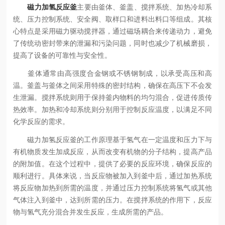
磁力加氢反应釜
主要由釜体、釜盖、搅拌系统、加热冷却系
统、压力控制系统、安全阀、取样口和进料出料口等组成。其核
心特点是采用磁力驱动搅拌器，通过磁场耦合来传递动力，避免
了传统动密封带来的泄漏和污染问题，同时也减少了机械磨损，
提高了设备的可靠性与安全性。
釜体通常由高强度合金钢或不锈钢制成，以承受高压和高
温。釜盖与釜体之间采用特殊的密封结构，确保在高压下不会发
生泄漏。搅拌系统则用于保持釜内物料的均匀混合，促进传质传
热效率。加热和冷却系统则分别用于控制反应温度，以满足不同
化学反应的需求。
磁力加氢反应釜的工作原理基于氢气在一定温度和压力下与
有机物质发生加成反应，从而改变有机物的分子结构，提高产品
的附加值。在这个过程中，提供了必要的反应环境，确保反应的
顺利进行。具体来说，当反应物被加入到釜中后，通过加热系统
将反应物加热到所需的温度，并通过压力控制系统将氢气或其他
气体注入到釜中，达到所需的压力。在搅拌系统的作用下，反应
物与氢气充分混合并发生反应，生成所需的产品。