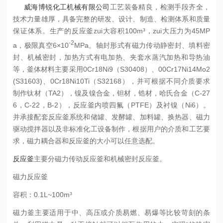
威海博锐化工机械有限公司
工艺装备精良，检测手段齐全，
技术力量雄厚，具备完整的研发、设计、制造、检测体系和质量
保证体系。
生产的反应釜zui大容积
100m
³，zui大压力为
45MP
-2
a
，极限真空
6
×
10
MPa
。轴封形式有磁力传动静密封、填料密
封、机械密封，加热方式有电加热、夹套水蒸汽加热和导热油
等，釜体材料主要采用
0Cr18Ni9
（
S30408
）、
00Cr17Ni14Mo2
(S31603)
、
0Cr18Ni10Ti
（
S32168
），并可根据不同介质要求
制作钛材（
TA2
），镍及镍合金，钽材，锆材，哈氏合金（
C-27
6
，
C-22
，
B-2
），反应釜内喷四氟（
PTFE
）及衬镍（
Ni6
）。
并承接配套反应釜系统和储罐、发酵罐、加料罐、换热器、磁力
驱动搅拌器以及非标准化工设备制作，根据用户的介质和工艺要
求，磁力耦合器和反应釜的大小可以任意选配。
反应釜
主要分磁力传动反应釜和机械密封反应釜。
磁力反应釜
容积：
0.1L~100m
³
磁力釜主要适用于中、高压或介质易燃、易爆等比较苛刻的条