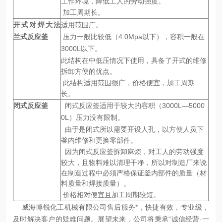
工作环境，降低工人的劳动强度。
加工周期长。
开式对焊大法
适用范围广。
兰式反应釜
压力一般比较低（
4.0Mpa
以下），容积一般在
3000L
以下。
此结构在中低压情况下使用，具备了开式的维修
拆卸方便的优点。
此结构适用范围很广，价格便宜，加工周期
长。
闭式反应釜
闭式反应釜适用于较大的容积（
3000L—5000
0L
）压力没有限制。
由于是闭式所以需要开设人孔，以方便人员下
釜内维修和更换零部件。
因为闭式反应釜拆卸麻烦，对工人的劳动强度
较大，且物料难以清理干净，所以对制造厂来说
在制造过程中必须严格保证釜内部件的质量（材
料质量和焊接质量）。
价格相对便宜且加工周期较短。
威海博锐化工机械有限公司
售后服务*，快捷有效，专业级，
及时解决客户的疑难问题。展望未来，公司将秉承“诚信经营·一