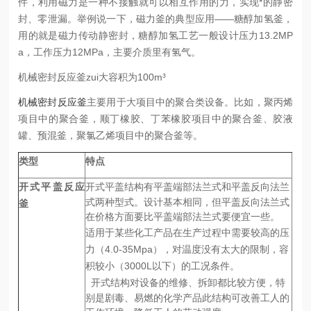
件，利用磁力是一种不接触就可以相互作用的力，实现*的静密
封、零泄漏。举例说一下，磁力釜的典型应用
——
糖醇加氢釜，
用的就是磁力传动静密封，糖醇加氢工艺一般设计压力
13.2MP
a
，工作压力
12MPa
，主要介质里有氢气。
机械密封反应釜zui大容积为
100m³
机械密封反应釜
主要用于大项目中的聚合类设备。比如，聚丙烯
项目中的聚合釜，顺丁橡胶、丁苯橡胶项目中的聚合釜、胶液
罐、预混釜，聚氯乙烯项目中的聚合釜等。
类型
特点
开式平盖反应
开式平盖结构有平盖端部法兰式和平盖反向法兰
式两种型式。设计基本相同，但平盖反向法兰式
釜
在价格方面要比平盖端部法兰式要便宜一些。
适用于某些化工产品在生产过程中需要较高的压
力（
4.0-35Mpa
），对温度没有太大的限制，容
积较小（
3000L
以下）的工况条件。
开式结构对设备的维修、拆卸都比较方便，特
别是剧毒、易燃的化学产品此结构可改善工人的