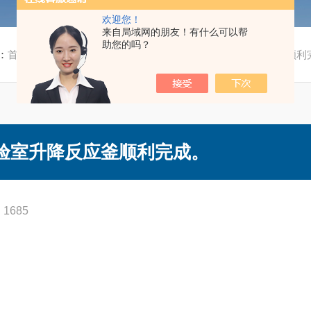
欢迎您！
来自局域网的朋友！有什么可以帮
助您的吗？
：
首页
/
新闻资讯
/ 印度新德里大学订制5L实验室升降反应釜顺利
实验室升降反应釜顺利完成。
1685
。