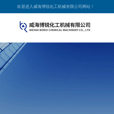
欢迎进入威海博锐化工机械有限公司网站！