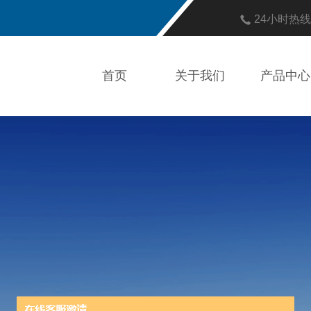
24小时热
首页
关于我们
产品中心