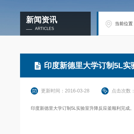
新闻资讯
当前位置
ARTICLES
印度新德里大学订制5L
更新时间：2016-03-28
点击次数：
印度新德里大学订制5L实验室升降反应釜顺利完成