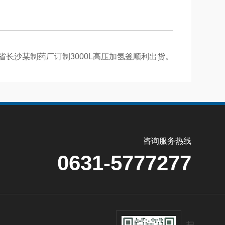
省长沙某制药厂订制3000L高压加氢釜顺利出货。
咨询服务热线
0631-5777277
扫