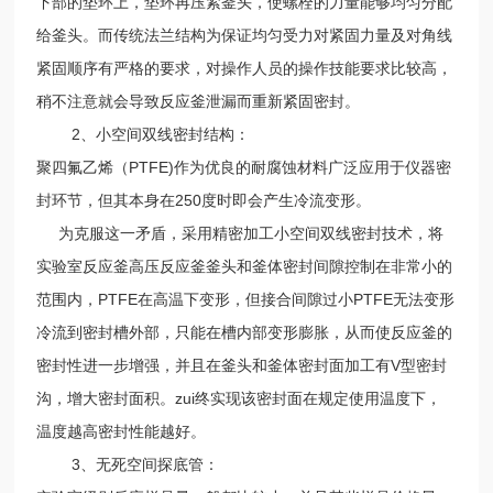
下部的垫环上，垫环再压紧釜头，使螺栓的力量能够均匀分配
给釜头。而传统法兰结构为保证均匀受力对紧固力量及对角线
紧固顺序有严格的要求，对操作人员的操作技能要求比较高，
稍不注意就会导致反应釜泄漏而重新紧固密封。
2、小空间双线密封结构：
聚四氟乙烯（PTFE)作为优良的耐腐蚀材料广泛应用于仪器密
封环节，但其本身在250度时即会产生冷流变形。
为克服这一矛盾，采用精密加工小空间双线密封技术，将
实验室反应釜高压反应釜釜头和釜体密封间隙控制在非常小的
范围内，PTFE在高温下变形，但接合间隙过小PTFE无法变形
冷流到密封槽外部，只能在槽内部变形膨胀，从而使反应釜的
密封性进一步增强，并且在釜头和釜体密封面加工有V型密封
沟，增大密封面积。zui终实现该密封面在规定使用温度下，
温度越高密封性能越好。
3、无死空间探底管：