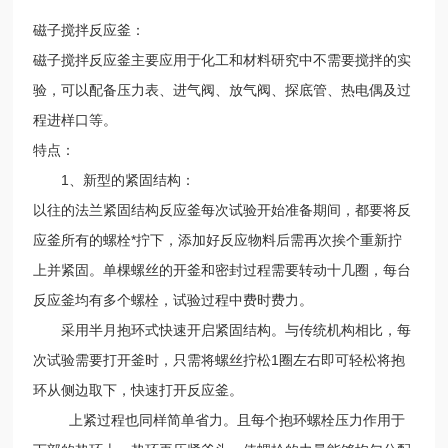
磁子搅拌反应釜：
磁子搅拌反应釜主要应用于化工和材料研究中不需要搅拌的实
验，可以配备压力表、进气阀、放气阀、探底管、热电偶及过
程进样口等。
特点：
1、新型的紧固结构：
以往的法兰紧固结构反应釜每次试验开始准备期间，都要将反
应釜所有的螺栓*拧下，添加好反应物料后需再次挨个重新拧
上并紧固。单棵螺丝的开釜和密封过程需要转动十几圈，每台
反应釜均有多个螺栓，试验过程中费时费力。
采用半月抱环式快速开启紧固结构。与传统机构相比，每
次试验需要打开釜时，只需将螺丝拧松1圈左右即可轻松将抱
环从侧边取下，快速打开反应釜。
上紧过程也同样简单省力。且每个抱环螺栓压力作用于