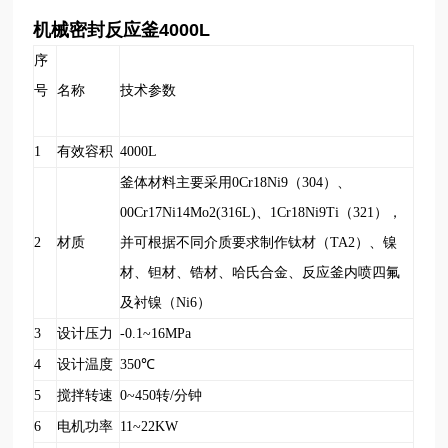
机械密封反应釜
4000L
序
号
名称
技术参数
1
有效容积
4000L
釜体材料主要采用0Cr18Ni9（304）、
00Cr17Ni14Mo2(316L)、1Cr18Ni9Ti（321），
2
材质
并可根据不同介质要求制作钛材（TA2）、镍
材、钽材、锆材、哈氏合金、反应釜内喷四氟
及衬镍（Ni6）
3
设计压力
-0.1~16MPa
4
设计温度
350
℃
5
搅拌转速
0~450
转/分钟
6
电机功率
11~22KW