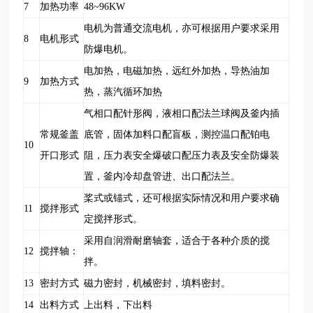
7
加热功率
48~96KW
电机为普通交流电机，亦可根据用户要求采用
8
电机形式
防爆电机。
电加热，电磁加热，远红外加热，导热油加
9
加热方式
热，蒸汽循环加热
气相口配针形阀，液相口配法兰球阀及釜内插
常规釜盖
底管，固体加料口配盲板，测控温口配铂电
10
开口形式
阻，压力表安全爆破口配压力表及安全防爆装
置，釜内冷却盘管进、出口配法兰。
桨式或锚式，还可根据实际情况和用户要求确
11
搅拌形式
定搅拌形式。
采用自润滑耐磨轴套，适合于各种介质的搅
12
搅拌轴：
拌。
13
密封方式
磁力密封，机械密封，填料密封。
14
出料方式
上出料，下出料