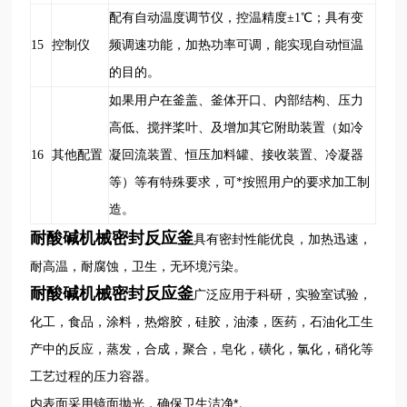
配有自动温度调节仪，控温精度±1
℃
；具有变
15
控制仪
频调速功能，加热功率可调，能实现自动恒温
的目的。
如果用户在釜盖、釜体开口、内部结构、压力
高低、搅拌桨叶、及增加其它附助装置（如冷
16
其他配置
凝回流装置、恒压加料罐、接收装置、冷凝器
等）等有特殊要求，可*按照用户的要求加工制
造。
耐酸碱机械密封反应釜
具有密封性能优良，加热迅速，
耐高温，耐腐蚀，卫生，无环境污染。
耐酸碱机械密封反应釜
广泛应用于
科研，实验室试验，
化工，食品，涂料，热熔胶，硅胶，油漆，医药，石油化工生
产中的反应，蒸发，合成，聚合，皂化，磺化，氯化，硝化等
工艺过程的压力容器。
内表面采用镜面抛光，确保卫生洁净*。