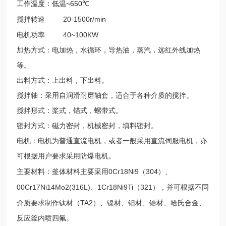
~650
工作温度：低温
℃
20-1500r/min
搅拌转速
40~100KW
电机功率
加热方式：电加热，水循环，导热油，蒸汽，远红外线加热
等。
出料方式：上出料，下出料。
搅拌轴：采用自润滑耐磨轴套，适合于各种介质的搅拌。
搅拌形式：桨式，锚式，螺带式。
密封方式：磁力密封，机械密封，填料密封。
电机：电机为普通直流电机，或者一般采用直流伺服电机，亦
可根据用户要求采用防爆电机。
0Cr18Ni9
304
主要材料：釜体材料主要采用
（
）、
00Cr17Ni14Mo2(316L)
1Cr18Ni9Ti
321
、
（
），并可根据不同
TA2
介质要求制作钛材（
）、镍材、钽材、锆材、哈氏合金、
反应釜内喷四氟。