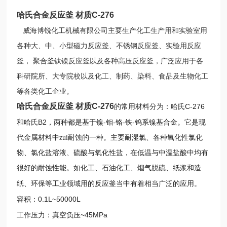
哈氏合金反应釜 材质C-276
威海博锐化工机械有限公司主要生产化工生产用和实验室用
各种大、中、小型磁力反应釜、不锈钢反应釜、实验用反应
釜，
聚合釜钛镍反应釜以及各种高压反应釜，广泛应用于各
科研院所、大专院校以及化工、制药、染料、食品及生物化工
等各类化工企业。
哈氏合金反应釜 材质C-276
C-276
的常用材料分为：哈氏
B2
-
-
-
-
和哈氏
，两种都是基于镍
钼
铬
铁
钨系镍基合金。它是现
代金属材料中zui耐蚀的一种。主要耐湿氯、各种氧化性氯化
物、氯化盐溶液、硫酸与氧化性盐，在低温与中温盐酸中均有
很好的耐蚀性能。如化工、石油化工、烟气脱硫、纸浆和造
纸、环保等工业领域用的反应釜当中有着相当广泛的应用。
0.1L~50000L
容积：
~45MPa
工作压力：真空负压