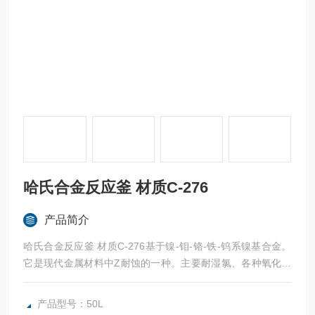
哈氏合金反应釜 材质C-276
产品简介
哈氏合金反应釜 材质C-276基于镍-钼-铬-铁-钨系镍基合金。
它是现代金属材料中Z耐蚀的一种。主要耐湿氯、各种氧化性
氯化物、氯化盐溶液、硫酸与氧化性盐，在低温与中温盐酸中
均有很好的耐蚀性能。如化工、石油化工、烟气脱硫、纸浆和
产品型号：50L
造纸、环保等工业领域用的反应釜当中有着相当广泛的应用。