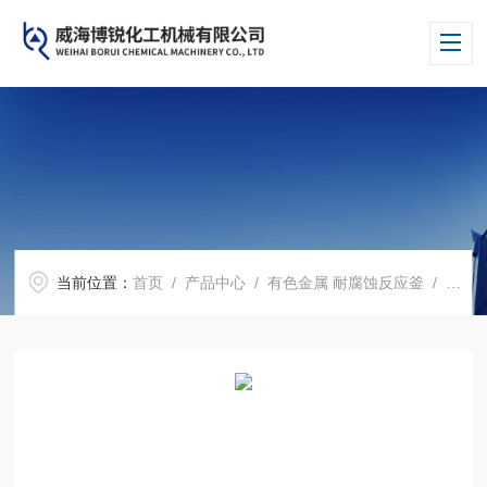
当前位置：
首页
/
产品中心
/
有色金属 耐腐蚀反应釜
/
哈氏