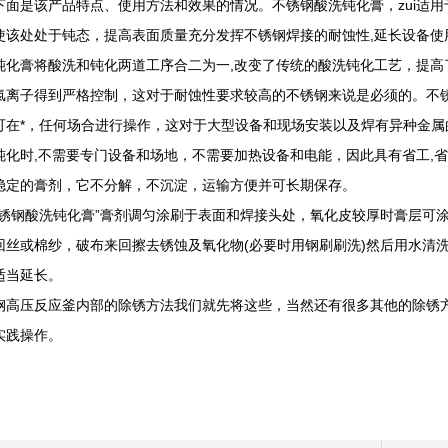
下面是该产品特点、使用方法和效果的情况。不锈钢酸洗钝化膏，zui适用
使该处处于钝态，提高表面质量充分发挥不锈钢焊接的耐蚀性,延长设备使
钝化膏将酸洗和钝化两道工序合二为一,改变了传统的酸洗钝化工艺，提高
氯离子得到严格控制，这对于耐蚀性要求较高的不锈钢来说是必须的。不锈
可在*，任何场合进行操作，这对于大型设备和现场安装以及焊有异种金属
钝化时,不需要专门设备和场地，不需要加热设备和电能，因此具有省工,省
稳定的膏剂，它不分解，不沉淀，运输方便并可长期保存。
不锈钢酸洗钝化膏”膏剂调匀涂刷于表面和焊接头处，氧化皮较厚时膏层可涂
回丝或棉纱，破布来回擦去锈蚀及氧化物(必要时用钢刷刷洗)然后用水清
适当延长。
钢高压反应釜内部的除锈方法我们就先将这些，当然还有很多其他的除锈
实践操作。