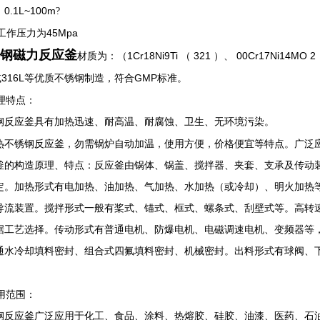
0.1L~100m
：
?
45Mpa
高工作压力为
钢磁力反应釜
1Cr18Ni9Ti
321
00Cr17Ni14MO 2
材质为：（
（
）、
316L
GMP
或
等优质不锈钢制造，符合
标准。
理特点：
钢反应釜具有加热迅速、耐高温、耐腐蚀、卫生、无环境污染。
热不锈钢反应釜，勿需锅炉自动加温，使用方便，价格便宜等特点。广泛
釜的构造原理、特点：反应釜由锅体、锅盖、搅拌器、夹套、支承及传动
定。加热形式有电加热、油加热、气加热、水加热（或冷却）、明火加热
导流装置。搅拌形式一般有桨式、锚式、框式、螺条式、刮壁式等。高转
据工艺选择。传动形式有普通电机、防爆电机、电磁调速电机、变频器等
通水冷却填料密封、组合式四氟填料密封、机械密封。出料形式有球阀、
用范围：
钢反应釜广泛应用于化工、食品、涂料、热熔胶、硅胶、油漆、医药、石