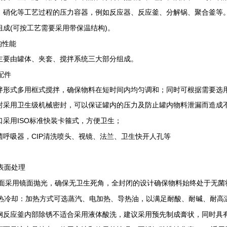
，硝化等工艺过程的压力容器，例如反应器、反应釜、分解锅、聚合釜等
(
)
组成
可按工艺需要采用带保温结构
。
构性能
主要由罐体、夹套、搅拌系统三大部分组成。
配件
拌形式多用框式搅拌，确保物料在短时间内均匀调和；同时可根据需要选
封采用卫生级机械密封，可以保证罐内的压力及防止罐内物料泄漏而造成
ISO
口采用
标准快装卡箍式，方便卫生；
CIP
菌呼吸器，
清洗喷头、视镜、法兰、卫生快开人孔等
表面处理
面采用镜面抛光，确保无卫生死角，全封闭的设计确保物料始终处于无菌
热冷却：加热方式可选蒸汽、电加热、导热油，以满足耐酸、耐碱、耐高
钢反应釜内部除锈不适合采用液体酸洗，建议采用预先制成膏状，同时具