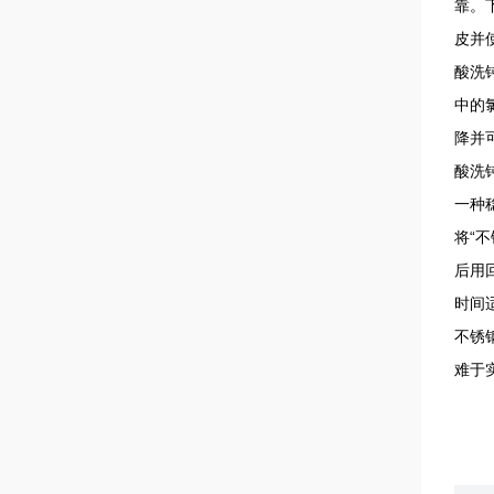
靠。
皮并
酸洗
中的
降并
酸洗
一种
将“
后用
时间
不锈
难于