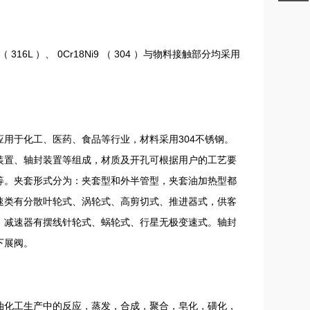
316L
0Cr18Ni9
304
（
）、
（
）与物料接触部分均采用
304
应用于化工、医药、食品等行业，材料采用
不锈钢。
装置、轴封装置等组成，材质及开孔可根据用户的工艺要
等。夹套形式分为：夹套型和外半管型，夹套油加热型都
速类有分散叶轮式、涡轮式、高剪切式、推进器式，供客
，减速器有摆线针轮式、蜗轮式、行星无极变速式。轴封
下展阀。
油化工生产中的反应，蒸发，合成，聚合，皂化，磺化，