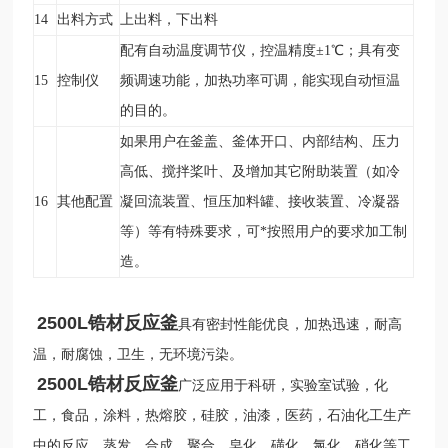
14
出料方式
上出料，下出料
配有自动温度调节仪，控温精度±1
℃
；具有变
15
控制仪
频调速功能，加热功率可调，能实现自动恒温
的目的。
如果用户在釜盖、釜体开口、内部结构、压力
高低、搅拌桨叶、及增加其它附助装置（如冷
16
其他配置
凝回流装置、恒压加料罐、接收装置、冷凝器
等）等有特殊要求，可*按照用户的要求加工制
造。
2500L锆材反应釜
具有密封性能优良，加热迅速，耐高
温，耐腐蚀，卫生，无环境污染。
2500L锆材反应釜
广泛应用于科研，实验室试验，化
工，食品，涂料，热熔胶，硅胶，油漆，医药，石油化工生产
中的反应，蒸发，合成，聚合，皂化，磺化，氯化，硝化等工