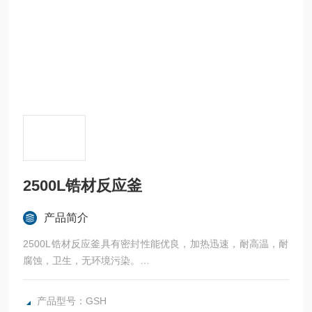
2500L锆材反应釜
产品简介
2500L锆材反应釜具有密封性能优良，加热迅速，耐高温，耐
腐蚀，卫生，无环境污染。
广泛应用于科研，实验室试验，化工，食品，涂料，热熔胶，
硅胶，油漆，医药，石油化工生产中的反应，蒸发，合成，聚
产品型号：GSH
合，皂化，磺化，氯化，硝化等工艺过程的压力容器。