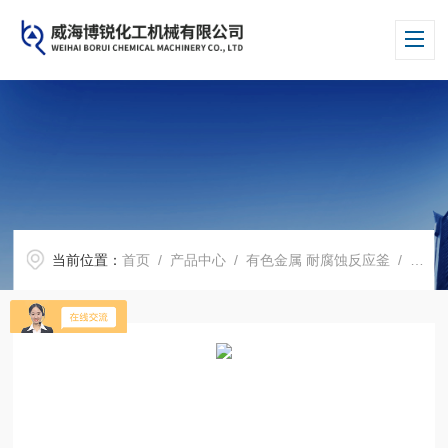
当前位置：
首页
/
产品中心
/
有色金属 耐腐蚀反应釜
/
锆反