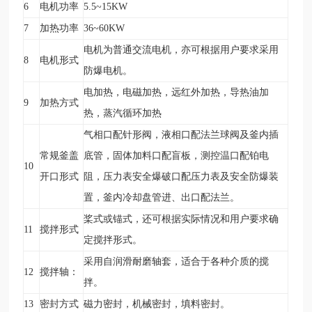
6
电机功率
5.5~15KW
7
加热功率
36~60KW
电机为普通交流电机，亦可根据用户要求采用
8
电机形式
防爆电机。
电加热，电磁加热，远红外加热，导热油加
9
加热方式
热，蒸汽循环加热
气相口配针形阀，液相口配法兰球阀及釜内插
常规釜盖
底管，固体加料口配盲板，测控温口配铂电
10
开口形式
阻，压力表安全爆破口配压力表及安全防爆装
置，釜内冷却盘管进、出口配法兰。
桨式或锚式，还可根据实际情况和用户要求确
11
搅拌形式
定搅拌形式。
采用自润滑耐磨轴套，适合于各种介质的搅
12
搅拌轴：
拌。
13
密封方式
磁力密封，机械密封，填料密封。