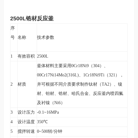
2500L锆材
反应釜
序
号
名称
技术参数
1
有效容积
2500L
釜体材料主要采用0Cr18Ni9（304）、
00Cr17Ni14Mo2(316L)、1Cr18Ni9Ti（321），
2
材质
并可根据不同介质要求制作钛材（TA2）、镍
材、钽材、锆材、哈氏合金、反应釜内喷四氟
及衬镍（Ni6）
3
设计压力
-0.1~16MPa
4
设计温度
350
℃
5
搅拌转速
0~500
转/分钟