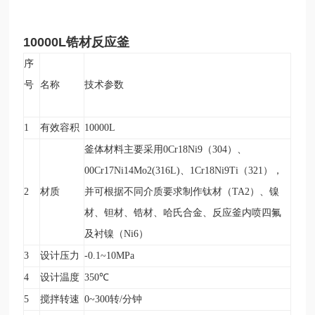
10000L锆材
反应釜
序
号
名称
技术参数
1
有效容积
10000L
釜体材料主要采用0Cr18Ni9（304）、
00Cr17Ni14Mo2(316L)、1Cr18Ni9Ti（321），
2
材质
并可根据不同介质要求制作钛材（TA2）、镍
材、钽材、锆材、哈氏合金、反应釜内喷四氟
及衬镍（Ni6）
3
设计压力
-0.1~10MPa
4
设计温度
350
℃
5
搅拌转速
0~300
转/分钟