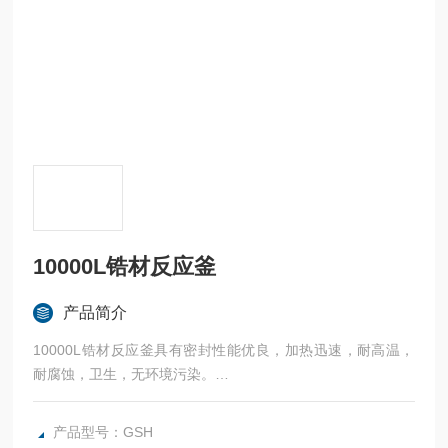
10000L锆材反应釜
产品简介
10000L锆材反应釜具有密封性能优良，加热迅速，耐高温，
耐腐蚀，卫生，无环境污染。
广泛应用于科研，实验室试验，化工，食品，涂料，热熔胶，
硅胶，油漆，医药，石油化工生产中的反应，蒸发，合成，聚
产品型号：GSH
合，皂化，磺化，氯化，硝化等工艺过程的压力容器。