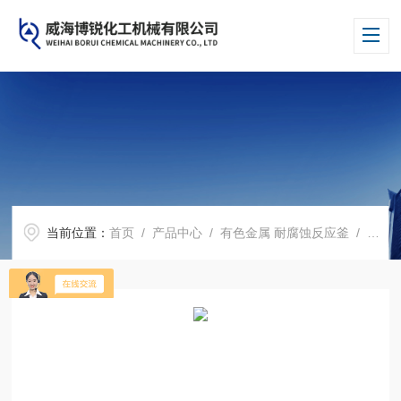
当前位置：
首页
/
产品中心
/
有色金属 耐腐蚀反应釜
/
锆反