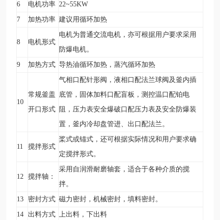
6
电机功率
22~55KW
7
加热功率
建议用循环加热
电机为普通交流电机，亦可根据用户要求采用
8
电机形式
防爆电机。
9
加热方式
导热油循环加热，蒸汽循环加热
气相口配针形阀，液相口配法兰球阀及釜内插
常规釜盖
底管，固体加料口配盲板，测控温口配铂电
10
开口形式
阻，压力表安全爆破口配压力表及安全防爆装
置，釜内冷却盘管进、出口配法兰。
桨式或锚式，还可根据实际情况和用户要求确
11
搅拌形式
定搅拌形式。
采用自润滑耐磨轴套，适合于各种介质的搅
12
搅拌轴：
拌。
13
密封方式
磁力密封，机械密封，填料密封。
14
出料方式
上出料，下出料