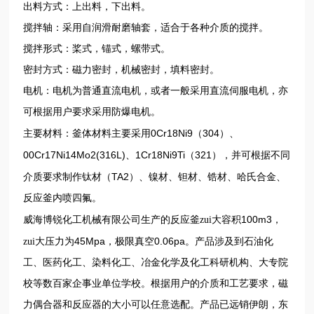
出料方式：上出料，下出料。
搅拌轴：采用自润滑耐磨轴套，适合于各种介质的搅拌。
搅拌形式：桨式，锚式，螺带式。
密封方式：磁力密封，机械密封，填料密封。
电机：电机为普通直流电机，或者一般采用直流伺服电机，亦
可根据用户要求采用防爆电机。
0Cr18Ni9
304
主要材料：釜体材料主要采用
（
）、
00Cr17Ni14Mo2(316L)
1Cr18Ni9Ti
321
、
（
），并可根据不同
TA2
介质要求制作钛材（
）、镍材、钽材、锆材、哈氏合金、
反应釜内喷四氟。
100m3
威海博锐化工机械有限公司生产的反应釜zui大容积
，
45Mpa
0.06pa
zui大压力为
，极限真空
。产品涉及到石油化
工、医药化工、染料化工、冶金化学及化工科研机构、大专院
校等数百家企事业单位学校。根据用户的介质和工艺要求，磁
力偶合器和反应器的大小可以任意选配。产品已远销伊朗，东