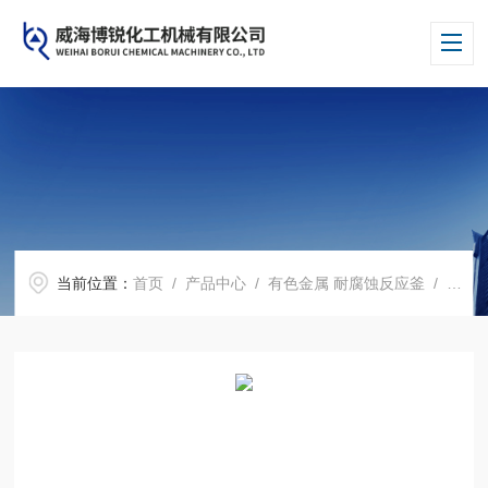
当前位置：
首页
/
产品中心
/
有色金属 耐腐蚀反应釜
/
哈氏