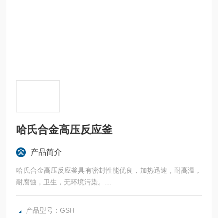
哈氏合金高压反应釜
产品简介
哈氏合金高压反应釜具有密封性能优良，加热迅速，耐高温，
耐腐蚀，卫生，无环境污染。
广泛应用于科研，实验室试验，化工，食品，涂料，热熔胶，
硅胶，油漆，医药，石油化工生产中的反应，蒸发，合成，聚
产品型号：GSH
合，皂化，磺化，氯化，硝化等工艺过程的压力容器。