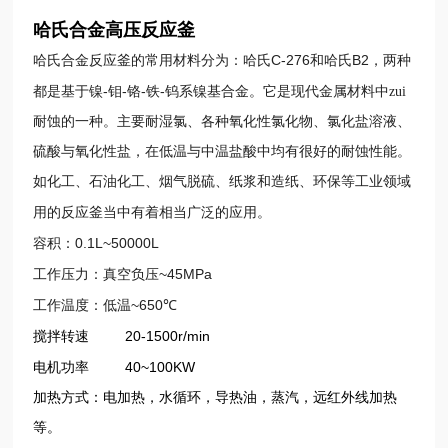
哈氏合金高压反应釜
C-276
B2
哈氏合金反应釜的常用材料分为：哈氏
和哈氏
，两种
-
-
-
-
都是基于镍
钼
铬
铁
钨系镍基合金。它是现代金属材料中zui
耐蚀的一种。主要耐湿氯、各种氧化性氯化物、氯化盐溶液、
硫酸与氧化性盐，在低温与中温盐酸中均有很好的耐蚀性能。
如化工、石油化工、烟气脱硫、纸浆和造纸、环保等工业领域
用的反应釜当中有着相当广泛的应用。
0.1L~50000L
容积：
~45MPa
工作压力：真空负压
~650
工作温度：低温
℃
20-1500r/min
搅拌转速
40~100KW
电机功率
加热方式：电加热，水循环，导热油，蒸汽，远红外线加热
等。