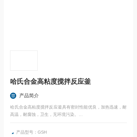
哈氏合金高粘度搅拌反应釜
产品简介
哈氏合金高粘度搅拌反应釜具有密封性能优良，加热迅速，耐
高温，耐腐蚀，卫生，无环境污染。
广泛应用于科研，实验室试验，化工，食品，涂料，热熔胶，
硅胶，油漆，医药，石油化工生产中的反应，蒸发，合成，聚
产品型号：GSH
合，皂化，磺化，氯化，硝化等工艺过程的压力容器。