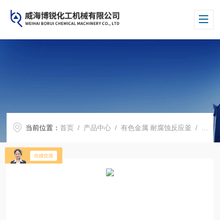
当前位置：
首页
/
产品中心
/
有色金属 耐腐蚀反应釜
/
哈氏