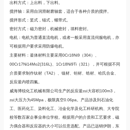
出料方式：上出料，下出料。
搅拌轴：采用自润滑耐磨轴套，适合于各种介质的搅拌。
搅拌形式：桨式，锚式，螺带式。
密封方式：磁力密封，机械密封，填料密封。
电机：电机为普通直流电机，或者一般采用直流伺服电机，亦
可根据用户要求采用防爆电机。
0Cr18Ni9
304
主要材料：釜体材料主要采用
（
）、
00Cr17Ni14Mo2(316L)
1Cr18Ni9Ti
321
、
（
），并可根据不同
TA2
介质要求制作钛材（
）、镍材、钽材、锆材、哈氏合金、
反应釜内喷四氟。
100m3
威海博锐化工机械有限公司生产的反应釜zui大容积
，
45Mpa
0.06pa
zui大压力为
，极限真空
。产品涉及到石油化
工、医药化工、染料化工、冶金化学及化工科研机构、大专院
校等数百家企事业单位学校。根据用户的介质和工艺要求，磁
力偶合器和反应器的大小可以任意选配。产品已远销伊朗，东