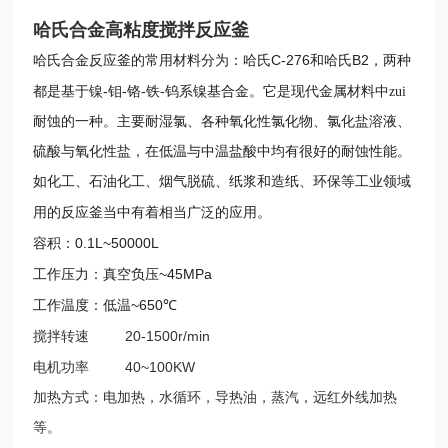
哈氏合金高粘度搅拌反应釜
C-276
B2
哈氏合金反应釜的常用材料分为：哈氏
和哈氏
，两种
-
-
-
-
都是基于镍
钼
铬
铁
钨系镍基合金。它是现代金属材料中zui
耐蚀的一种。主要耐湿氯、各种氧化性氯化物、氯化盐溶液、
硫酸与氧化性盐，在低温与中温盐酸中均有很好的耐蚀性能。
如化工、石油化工、烟气脱硫、纸浆和造纸、环保等工业领域
用的反应釜当中有着相当广泛的应用。
0.1L~50000L
容积：
~45MPa
工作压力：真空负压
~650
工作温度：低温
℃
20-1500r/min
搅拌转速
40~100KW
电机功率
加热方式：电加热，水循环，导热油，蒸汽，远红外线加热
等。