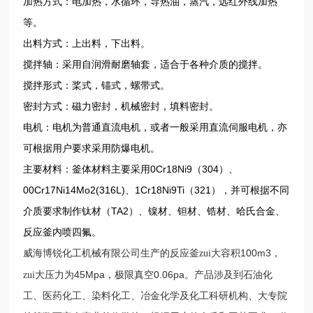
加热方式：电加热，水循环，导热油，蒸汽，远红外线加热
等。
出料方式：上出料，下出料。
搅拌轴：采用自润滑耐磨轴套，适合于各种介质的搅拌。
搅拌形式：桨式，锚式，螺带式。
密封方式：磁力密封，机械密封，填料密封。
电机：电机为普通直流电机，或者一般采用直流伺服电机，亦
可根据用户要求采用防爆电机。
主要材料：釜体材料主要采用0Cr18Ni9（304）、
00Cr17Ni14Mo2(316L)、1Cr18Ni9Ti（321），并可根据不同
介质要求制作钛材（TA2）、镍材、钽材、锆材、哈氏合金、
反应釜内喷四氟。
100m3
威海博锐化工机械有限公司生产的反应釜zui大容积
，
45Mpa
0.06pa
zui大压力为
，极限真空
。产品涉及到石油化
工、医药化工、染料化工、冶金化学及化工科研机构、大专院