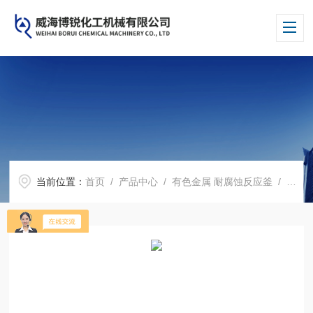
当前位置：
首页
/
产品中心
/
有色金属 耐腐蚀反应釜
/
镍反