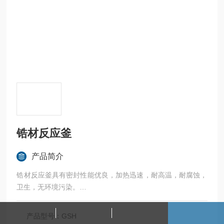
锆材反应釜
产品简介
锆材反应釜具有密封性能优良，加热迅速，耐高温，耐腐蚀，
卫生，无环境污染。
广泛应用于科研，实验室试验，化工，食品，涂料，热熔胶，
硅胶，油漆，医药，石油化工生产中的反应，蒸发，合成，聚
产品型号：GSH
合，皂化，磺化，氯化，硝化等工艺过程的压力容器。