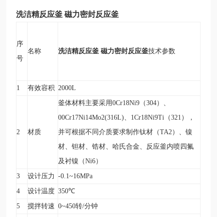
洗洁精反应釜 磁力密封反应釜
序
洗洁精反应釜 磁力密封反应釜
名称
技术参数
号
1
有效容积
2000L
釜体材料主要采用0Cr18Ni9（304）、
00Cr17Ni14Mo2(316L)、1Cr18Ni9Ti（321），
2
材质
并可根据不同介质要求制作钛材（TA2）、镍
材、钽材、锆材、哈氏合金、反应釜内喷四氟
及衬镍（Ni6）
3
设计压力
-0.1~16MPa
4
设计温度
350
℃
5
搅拌转速
0~450
转/分钟