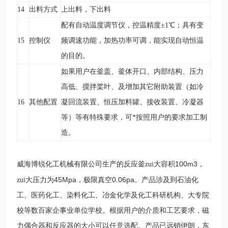
14
出料方式
上出料，下出料
配有自动温度调节仪，控温精度±1
℃
；具有变
15
控制仪
频调速功能，加热功率可调，能实现自动恒温
的目的。
如果用户在釜盖、釜体开口、内部结构、压力
高低、搅拌桨叶、及增加其它附助装置（如冷
16
其他配置
凝回流装置、恒压加料罐、接收装置、冷凝器
等）等有特殊要求，可*按照用户的要求加工制
造。
100m3
威海博锐化工机械有限公司生产的反应釜zui大容积
，
45Mpa
0.06pa
zui大压力为
，极限真空
。产品涉及到石油化
工、医药化工、染料化工、冶金化学及化工科研机构、大专院
校等数百家企事业单位学校。根据用户的介质和工艺要求，磁
力偶合器和反应器的大小可以任意选配。产品已远销伊朗，东