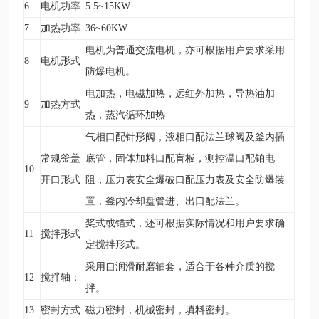
6
电机功率
5.5~15KW
7
加热功率
36~60KW
电机为普通交流电机，亦可根据用户要求采用
8
电机形式
防爆电机。
电加热，电磁加热，远红外加热，导热油加
9
加热方式
热，蒸汽循环加热
气相口配针形阀，液相口配法兰球阀及釜内插
常规釜盖
底管，固体加料口配盲板，测控温口配铂电
10
开口形式
阻，压力表安全爆破口配压力表及安全防爆装
置，釜内冷却盘管进、出口配法兰。
桨式或锚式，还可根据实际情况和用户要求确
11
搅拌形式
定搅拌形式。
采用自润滑耐磨轴套，适合于各种介质的搅
12
搅拌轴：
拌。
13
密封方式
磁力密封，机械密封，填料密封。