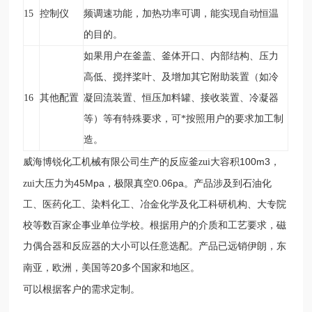
15
控制仪
频调速功能，加热功率可调，能实现自动恒温
的目的。
如果用户在釜盖、釜体开口、内部结构、压力
高低、搅拌桨叶、及增加其它附助装置（如冷
16
其他配置
凝回流装置、恒压加料罐、接收装置、冷凝器
等）等有特殊要求，可*按照用户的要求加工制
造。
100m3
威海博锐化工机械有限公司生产的反应釜zui大容积
，
45Mpa
0.06pa
zui大压力为
，极限真空
。产品涉及到石油化
工、医药化工、染料化工、冶金化学及化工科研机构、大专院
校等数百家企事业单位学校。根据用户的介质和工艺要求，磁
力偶合器和反应器的大小可以任意选配。
产品已远销伊朗，东
20
南亚，欧洲，美国等
多个国家和地区。
可以根据客户的需求定制。