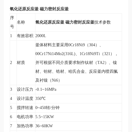
氧化还原反应釜 磁力密封反应釜
序
氧化还原反应釜 磁力密封反应釜
名称
技术参数
号
1
有效容积
2000L
釜体材料主要采用0Cr18Ni9（304）、
00Cr17Ni14Mo2(316L)、1Cr18Ni9Ti（321），
2
材质
并可根据不同介质要求制作钛材（TA2）、镍
材、钽材、锆材、哈氏合金、反应釜内喷四氟
及衬镍（Ni6）
3
设计压力
-0.1~16MPa
4
设计温度
350
℃
5
搅拌转速
0~450
转/分钟
6
电机功率
5.5~15KW
7
加热功率
36~60KW