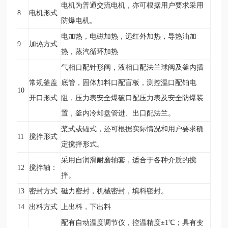
电机为普通交流电机，亦可根据用户要求采用
8
电机形式
防爆电机。
电加热，电磁加热，远红外加热，导热油加
9
加热方式
热，蒸汽循环加热
气相口配针形阀，液相口配法兰球阀及釜内插
常规釜盖
底管，固体加料口配盲板，测控温口配铂电
10
开口形式
阻，压力表安全爆破口配压力表及安全防爆装
置，釜内冷却盘管进、出口配法兰。
桨式或锚式，还可根据实际情况和用户要求确
11
搅拌形式
定搅拌形式。
采用自润滑耐磨轴套，适合于各种介质的搅
12
搅拌轴：
拌。
13
密封方式
磁力密封，机械密封，填料密封。
14
出料方式
上出料，下出料
配有自动温度调节仪，控温精度±1
℃
；具有变