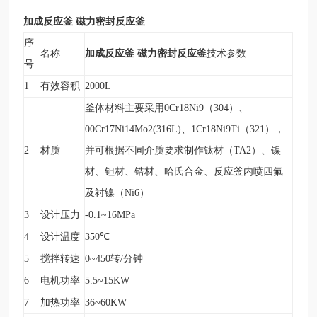
加成反应釜 磁力密封反应釜
序
加成反应釜 磁力密封反应釜
名称
技术参数
号
1
有效容积
2000L
釜体材料主要采用0Cr18Ni9（304）、
00Cr17Ni14Mo2(316L)、1Cr18Ni9Ti（321），
2
材质
并可根据不同介质要求制作钛材（TA2）、镍
材、钽材、锆材、哈氏合金、反应釜内喷四氟
及衬镍（Ni6）
3
设计压力
-0.1~16MPa
4
设计温度
350
℃
5
搅拌转速
0~450
转/分钟
6
电机功率
5.5~15KW
7
加热功率
36~60KW