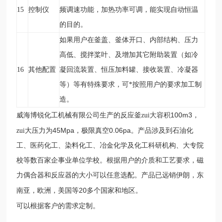
15
控制仪
频调速功能，加热功率可调，能实现自动恒温
的目的。
如果用户在釜盖、釜体开口、内部结构、压力
高低、搅拌桨叶、及增加其它附助装置（如冷
16
其他配置
凝回流装置、恒压加料罐、接收装置、冷凝器
等）等有特殊要求，可*按照用户的要求加工制
造。
100m3
威海博锐化工机械有限公司生产的反应釜zui大容积
，
45Mpa
0.06pa
zui大压力为
，极限真空
。产品涉及到石油化
工、医药化工、染料化工、冶金化学及化工科研机构、大专院
校等数百家企事业单位学校。根据用户的介质和工艺要求，磁
力偶合器和反应器的大小可以任意选配。
产品已远销伊朗，东
20
南亚，欧洲，美国等
多个国家和地区。
可以根据客户的需求定制。