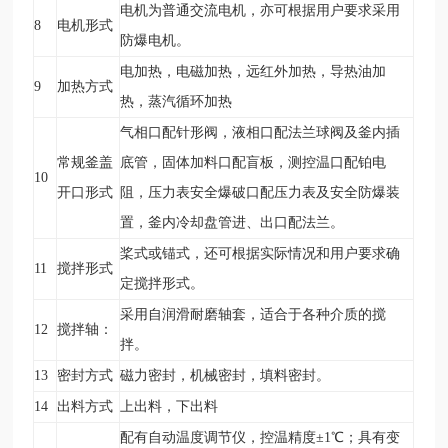
电机为普通交流电机，亦可根据用户要求采用
8
电机形式
防爆电机。
电加热，电磁加热，远红外加热，导热油加
9
加热方式
热，蒸汽循环加热
气相口配针形阀，液相口配法兰球阀及釜内插
常规釜盖
底管，固体加料口配盲板，测控温口配铂电
10
开口形式
阻，压力表安全爆破口配压力表及安全防爆装
置，釜内冷却盘管进、出口配法兰。
桨式或锚式，还可根据实际情况和用户要求确
11
搅拌形式
定搅拌形式。
采用自润滑耐磨轴套，适合于各种介质的搅
12
搅拌轴：
拌。
13
密封方式
磁力密封，机械密封，填料密封。
14
出料方式
上出料，下出料
配有自动温度调节仪，控温精度±1
℃
；具有变