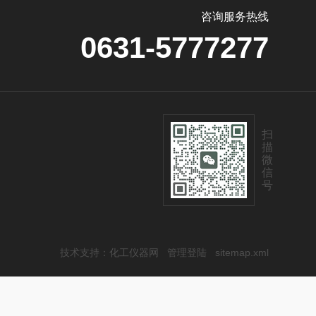
咨询服务热线
0631-5777277
扫
描
微
信
号
技术支持：
化工仪器网
管理登陆
sitemap.xml