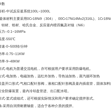
参数
容积-
中试反应釜系统100L~1000L
-釜体材料主要采用0Cr18Ni9（304）、00Cr17Ni14Mo2(316L)、1
、钽材、锆材、哈氏合金、反应釜内喷四氟及衬镍（Ni6）
压力-
-0.1~16MPa
温度-
550℃
转速-
0~500转/分钟
功率-
0.75~11KW
率-9~48KW
形式-
电机为普通交流电机，亦可根据用户要求采用防爆电机。
方式-电加热，电磁加热，远红外加热，导热油加热，蒸汽循环加热
釜盖开口形式-气相口配针形阀，液相口配针形阀及釜内插底管，固体加
安全防爆装置，釜内冷却盘管进、出口配水咀。
形式-桨式或锚式，还可根据实际情况和用户要求确定搅拌形式。
轴-采用自润滑耐磨轴套，适合于各种介质的搅拌。