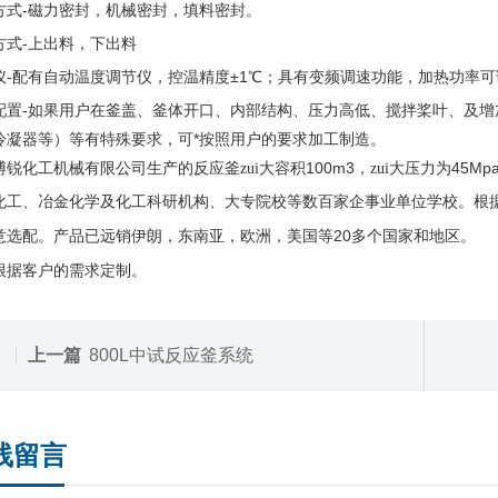
方式-磁力密封，机械密封，填料密封。
方式-上出料，下出料
仪
-配有自动温度调节仪，控温精度±1℃；具有变频调速功能，加热功率
配置-
如果用户在釜盖、釜体开口、内部结构、压力高低、搅拌桨叶、及增
冷凝器等）等有特殊要求，可*按照用户的要求加工制造。
100m3
45Mp
博锐化工机械有限公司生产的反应釜zui大容积
，zui大压力为
化工、冶金化学及化工科研机构、大专院校等数百家企事业单位学校。根
20
意选配。产品已远销伊朗，东南亚，欧洲，美国等
多个国家和地区。
根据客户的需求定制。
上一篇
800L中试反应釜系统
线留言