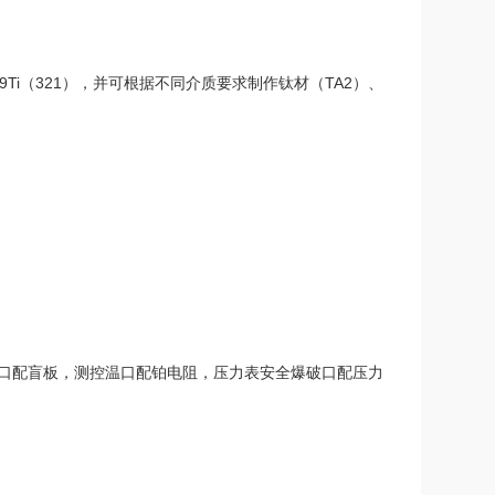
Cr18Ni9Ti（321），并可根据不同介质要求制作钛材（TA2）、
料口配盲板，测控温口配铂电阻，压力表安全爆破口配压力