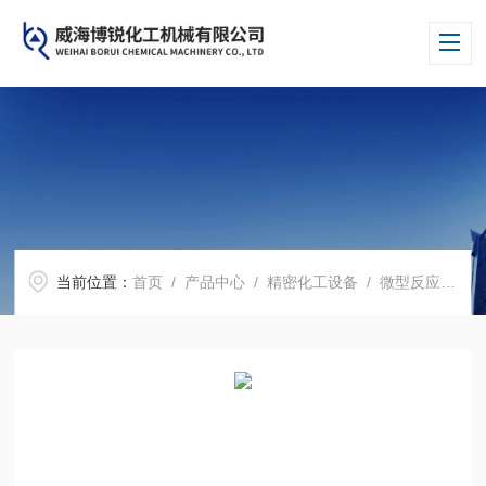
当前位置：
首页
/
产品中心
/
精密化工设备
/
微型反应釜
/ 