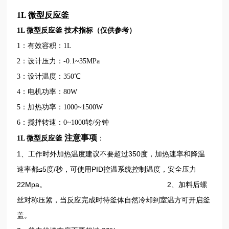
1L 微型
反应釜
1L 微型
反应釜 技术指标（仅供参考）
1
：有效容积：1L
2
：
设计压力：-0.1~35MPa
3
：
设计温度：350℃
4
：
电机功率：80W
5
：
加热功率：1000~1500W
6
：
搅拌转速：0~1000转/分
钟
注意事项
：
1L 微型
反应釜
1、工作时外加热温度建议不要超过350度，加热速率和降温
速率都≤5度/秒，可使用PID控温系统控制温度，安全压力
22Mpa。 2、加料后螺
丝对称压紧，当反应完成时待釜体自然冷却到室温方可开启釜
盖。