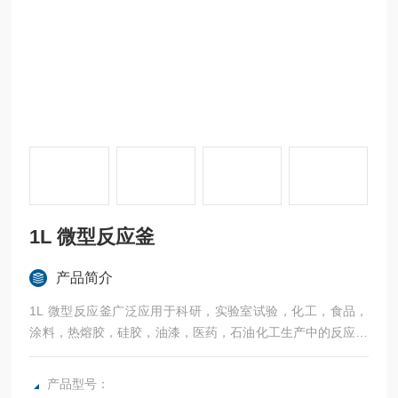
1L 微型反应釜
产品简介
1L 微型反应釜广泛应用于科研，实验室试验，化工，食品，
涂料，热熔胶，硅胶，油漆，医药，石油化工生产中的反应，
蒸发，合成，聚合，皂化，磺化，氯化，硝化等工艺过程的压
力容器。
产品型号：
内表面采用镜面抛光，确保卫生洁净*。