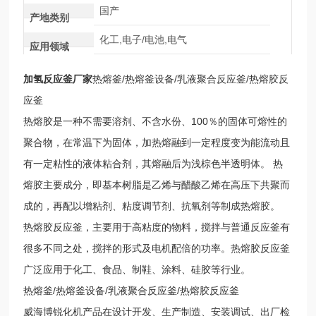
国产
产地类别
化工,电子/电池,电气
应用领域
加氢反应釜厂家
热熔釜/热熔釜设备/乳液聚合反应釜/热熔胶反
应釜
热熔胶是一种不需要溶剂、不含水份、100％的固体可熔性的
聚合物，在常温下为固体，加热熔融到一定程度变为能流动且
有一定粘性的液体粘合剂，其熔融后为浅棕色半透明体。 热
熔胶主要成分，即基本树脂是乙烯与醋酸乙烯在高压下共聚而
成的，再配以增粘剂、粘度调节剂、抗氧剂等制成热熔胶。
热熔胶反应釜，主要用于高粘度的物料，搅拌与普通反应釜有
很多不同之处，搅拌的形式及电机配倍的功率。热熔胶反应釜
广泛应用于化工、食品、制鞋、涂料、硅胶等行业。
热熔釜/热熔釜设备/乳液聚合反应釜/热熔胶反应釜
威海博锐化机产品在设计开发、生产制造、安装调试、出厂检