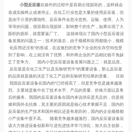
小型反应釜
在操作的过程中是容易出现损坏的，这样就会
造成实验终止或者停止。在化工行业也是大量的使用反应釜，但
是由于介质的腐蚀性、反应条件会忽冷忽热、运输、使用、人为
等等的问题，很容易出现损坏，影响整个的生产，如果出现了大
面积的损坏，就需要返厂了。
这就体现出了国内小型反应釜设
备发展的问题之一：技术的落后，由于规模和应用都很小，规模
化应用还没有*的形成，在这激烈的竞争下企业的生存空间也受
到了影响，在上就没有了优势，和外商企业的产品相比较不免缺
乏了竞争力。
国内小型反应釜设备发展问题之二：就是品质。
反应釜是在化工生产以及实验研究中*的重要设备，那么反应釜
的品质就直接的决定了化工产品和实验研究结果的质量。
目前
我国反应釜设备在国内的*已经很高了，但是竞争也是越来越激
烈。主要就是集中在了技术水平、产品的质量、价格方面以及售
后的服务。我国的反应釜设备在国内来说供应是充足的，但是很
难和国外去抗衡，其主要的原因就是核心技术掌握不足，国内的
反应釜的生产技术和国外相比还是有差距的，国内的企业规模都
小产业集中度不高。
随着竞争越来越激烈，国内反应釜设备应
该大力推进设备创新和引进先进技术学习消化，加大自主创新，