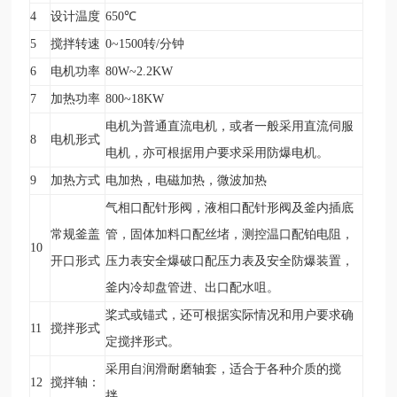
4
设计温度
650
℃
5
搅拌转速
0~1500
转/分钟
6
电机功率
80W~2.2KW
7
加热功率
800~18KW
电机为普通直流电机，或者一般采用直流伺服
8
电机形式
电机，亦可根据用户要求采用防爆电机。
9
加热方式
电加热，电磁加热，微波加热
气相口配针形阀，液相口配针形阀及釜内插底
常规釜盖
管，固体加料口配丝堵，测控温口配铂电阻，
10
开口形式
压力表安全爆破口配压力表及安全防爆装置，
釜内冷却盘管进、出口配水咀。
桨式或锚式，还可根据实际情况和用户要求确
11
搅拌形式
定搅拌形式。
采用自润滑耐磨轴套，适合于各种介质的搅
12
搅拌轴：
拌。