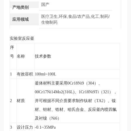
国产
产地类别
医疗卫生,环保,食品/农产品,化工,制药/
应用领域
生物制药
实验室反应釜
序
号
名称
技术参数
1
有效容积
100ml~100L
釜体材料主要采用0Cr18Ni9（304）、
00Cr17Ni14Mo2(316L)、1Cr18Ni9Ti（321），
2
材质
并可根据不同介质要求制作钛材（TA2）、镍
材、钽材、锆材、哈氏合金、反应釜内喷四氟
及衬镍（Ni6）
3
设计压力
-0.1~35MPa