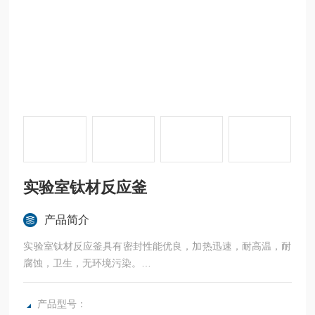
实验室钛材反应釜
产品简介
实验室钛材反应釜具有密封性能优良，加热迅速，耐高温，耐
腐蚀，卫生，无环境污染。
广泛应用于科研，实验室试验，化工，食品，涂料，热熔胶，
硅胶，油漆，医药，石油化工生产中的反应，蒸发，合成，聚
产品型号：
合，皂化，磺化，氯化，硝化等工艺过程的压力容器。