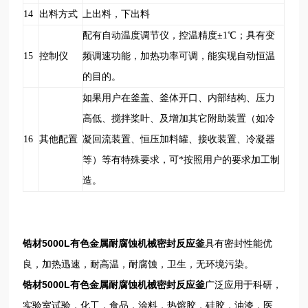
14
出料方式
上出料，下出料
配有自动温度调节仪，控温精度±1
℃
；具有变
15
控制仪
频调速功能，加热功率可调，能实现自动恒温
的目的。
如果用户在釜盖、釜体开口、内部结构、压力
高低、搅拌桨叶、及增加其它附助装置（如冷
16
其他配置
凝回流装置、恒压加料罐、接收装置、冷凝器
等）等有特殊要求，可*按照用户的要求加工制
造。
锆材5000L有色金属耐腐蚀机械密封反应釜
具有密封性能优
良，加热迅速，耐高温，耐腐蚀，卫生，无环境污染。
锆材5000L有色金属耐腐蚀机械密封反应釜
广泛应用于
科研，
实验室试验，化工，食品，涂料，热熔胶，硅胶，油漆，医