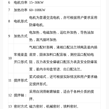
6
电机功率
15~30KW
7
加热功率
60~108KW
电机为普通交流电机，亦可根据用户要求采用
8
电机形式
防爆电机。
电加热，电磁加热，远红外加热，导热油加
9
加热方式
热，蒸汽循环加热
气相口配针形阀，液相口配法兰球阀及釜内插
常规釜盖
底管，固体加料口配盲板，测控温口配铂电
10
开口形式
阻，压力表安全爆破口配压力表及安全防爆装
置，釜内冷却盘管进、出口配法兰。
桨式或锚式，还可根据实际情况和用户要求确
11
搅拌形式
定搅拌形式。
采用自润滑耐磨轴套，适合于各种介质的搅
12
搅拌轴：
拌。
13
密封方式
磁力密封，机械密封，填料密封。