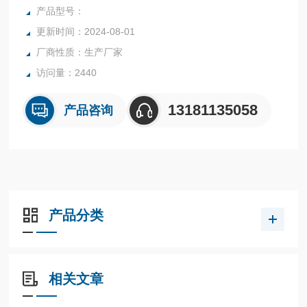
硅胶，油漆，医药，石油化工生产中的反应，蒸发，合成，聚
产品型号：
合，皂化，磺化，氯化，硝化等工艺过程的压力容器。
更新时间：2024-08-01
内表面采用镜面抛光，确保卫生洁净*。
厂商性质：生产厂家
所有反应釜均可接受客户的个性化定制。
访问量：2440
13181135058
产品咨询
产品分类
相关文章