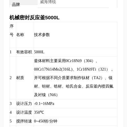
威海博锐
品牌
机械密封反应釜5
000L
序
号
名称
技术参数
1
有效容积
5000L
釜体材料主要采用0Cr18Ni9（304）、
00Cr17Ni14Mo2(316L)、1Cr18Ni9Ti（321），
2
材质
并可根据不同介质要求制作钛材（TA2）、镍
材、钽材、锆材、哈氏合金、反应釜内喷四氟
及衬镍（Ni6）
3
设计压力
-0.1~16MPa
4
设计温度
350
℃
5
搅拌转速
0~450
转/分钟