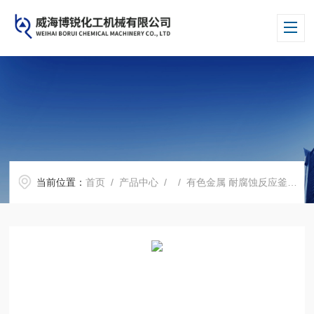
当前位置：
首页
/
产品中心
/ /
有色金属 耐腐蚀反应釜
/ 锆