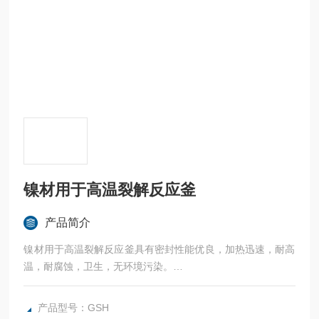
镍材用于高温裂解反应釜
产品简介
镍材用于高温裂解反应釜具有密封性能优良，加热迅速，耐高
温，耐腐蚀，卫生，无环境污染。
广泛应用于科研，实验室试验，化工，食品，涂料，热熔胶，
硅胶，油漆，医药，石油化工生产中的反应，蒸发，合成，聚
产品型号：GSH
合，皂化，磺化，氯化，硝化等工艺过程的压力容器。