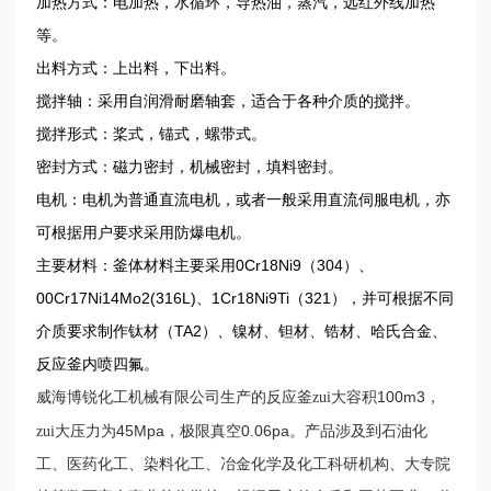
加热方式：电加热，水循环，导热油，蒸汽，远红外线加热
等。
出料方式：上出料，下出料。
搅拌轴：采用自润滑耐磨轴套，适合于各种介质的搅拌。
搅拌形式：桨式，锚式，螺带式。
密封方式：磁力密封，机械密封，填料密封。
电机：电机为普通直流电机，或者一般采用直流伺服电机，亦
可根据用户要求采用防爆电机。
主要材料：釜体材料主要采用0Cr18Ni9（304）、
00Cr17Ni14Mo2(316L)、1Cr18Ni9Ti（321），并可根据不同
介质要求制作钛材（TA2）、镍材、钽材、锆材、哈氏合金、
反应釜内喷四氟。
100m3
威海博锐化工机械有限公司生产的反应釜zui大容积
，
45Mpa
0.06pa
zui大压力为
，极限真空
。产品涉及到石油化
工、医药化工、染料化工、冶金化学及化工科研机构、大专院