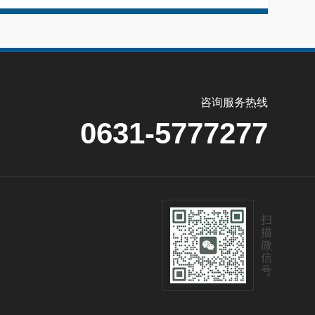
咨询服务热线
0631-5777277
扫
描
微
信
号