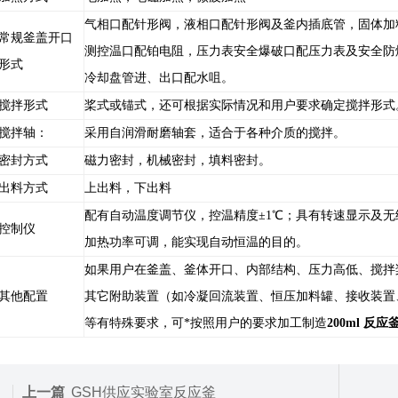
气相口配针形阀，液相口配针形阀及釜内插底管，固体加
常规釜盖开口
测控温口配铂电阻，压力表安全爆破口配压力表及安全防
形式
冷却盘管进、出口配水咀。
搅拌形式
桨式或锚式，还可根据实际情况和用户要求确定搅拌形式
搅拌轴：
采用自润滑耐磨轴套，适合于各种介质的搅拌。
密封方式
磁力密封，机械密封，填料密封。
出料方式
上出料，下出料
配有自动温度调节仪，控温精度±1
℃
；具有转速显示及无
控制仪
加热功率可调，能实现自动恒温的目的。
如果用户在釜盖、釜体开口、内部结构、压力高低、搅拌
其他配置
其它附助装置（如冷凝回流装置、恒压加料罐、接收装置
等有特殊要求，可*按照用户的要求加工制造
200ml 反应
上一篇
GSH供应实验室反应釜