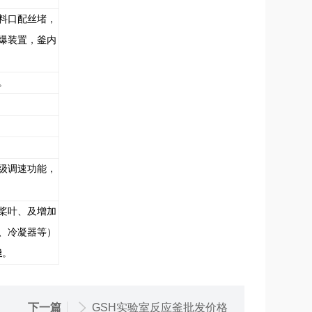
料口配丝堵，
爆装置，釜内
。
级调速功能，
桨叶、及增加
、冷凝器等）
釜
。
下一篇
GSH实验室反应釜批发价格