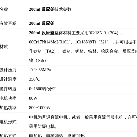
名称
200ml 反应
釜
技术参数
有效容积
200ml 反应
釜
200ml 反应
釜
釜体材料主要采用0Cr18Ni9（304）、
00Cr17Ni14Mo2(316L)、1Cr18Ni9Ti（321），并可
材质
作钛材（TA2）、镍材、钽材、锆材、哈氏合金、反应釜
镍（Ni6）
设计压力
-0.1~35MPa
设计温度
350
℃
搅拌转速
0~1500
转/分钟
电机功率
80W
加热功率
800~1000W
电机为普通直流电机，或者一般采用直流伺服电机，亦可
电机形式
采用防爆电机。
加热方式
电加热，电磁加热，微波加热