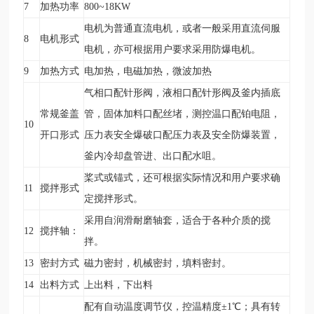
7
加热功率
800~18KW
电机为普通直流电机，或者一般采用直流伺服
8
电机形式
电机，亦可根据用户要求采用防爆电机。
9
加热方式
电加热，电磁加热，微波加热
气相口配针形阀，液相口配针形阀及釜内插底
常规釜盖
管，固体加料口配丝堵，测控温口配铂电阻，
10
开口形式
压力表安全爆破口配压力表及安全防爆装置，
釜内冷却盘管进、出口配水咀。
桨式或锚式，还可根据实际情况和用户要求确
11
搅拌形式
定搅拌形式。
采用自润滑耐磨轴套，适合于各种介质的搅
12
搅拌轴：
拌。
13
密封方式
磁力密封，机械密封，填料密封。
14
出料方式
上出料，下出料
配有自动温度调节仪，控温精度±1
℃
；具有转