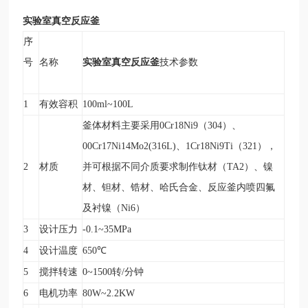
实验室真空反应釜
序
实验室真空反应釜
号
名称
技术参数
1
有效容积
100ml~100L
釜体材料主要采用0Cr18Ni9（304）、
00Cr17Ni14Mo2(316L)、1Cr18Ni9Ti（321），
2
材质
并可根据不同介质要求制作钛材（TA2）、镍
材、钽材、锆材、哈氏合金、反应釜内喷四氟
及衬镍（Ni6）
3
设计压力
-0.1~35MPa
4
设计温度
650
℃
5
搅拌转速
0~1500
转/分钟
6
电机功率
80W~2.2KW