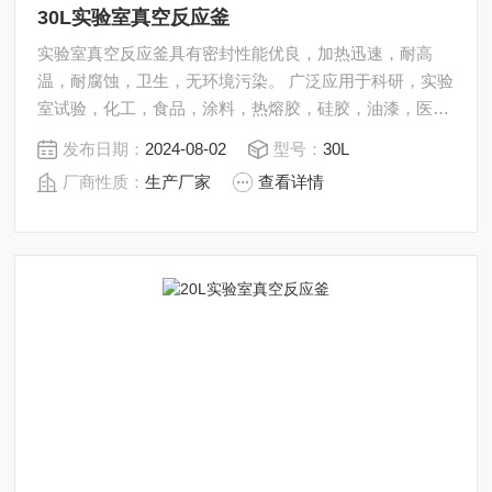
30L实验室真空反应釜
实验室真空反应釜具有密封性能优良，加热迅速，耐高
温，耐腐蚀，卫生，无环境污染。 广泛应用于科研，实验
室试验，化工，食品，涂料，热熔胶，硅胶，油漆，医
药，石油化工生产中的反应，蒸发，合成，聚合，皂化，
发布日期：
2024-08-02
型号：
30L
磺化，氯化，硝化等工艺过程的压力容器。 内表面采用镜
厂商性质：
生产厂家
查看详情
面抛光，确保卫生洁净*。 所有反应釜均可接受客户的个
性化定制。