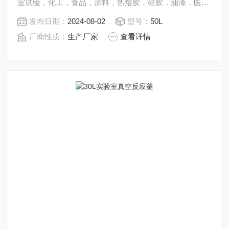
室试验，化工，食品，涂料，热熔胶，硅胶，油漆，医
药，石油化工生产中的反应，蒸发，合成，聚合，皂化，
发布日期：
2024-08-02
型号：
50L
磺化，氯化，硝化等工艺过程的压力容器。 内表面采用镜
厂商性质：
生产厂家
查看详情
面抛光，确保卫生洁净*。 所有反应釜均可接受客户的个
性化定制。