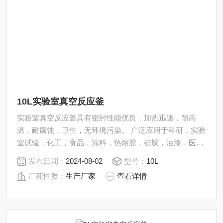
10L实验室真空反应釜
实验室真空反应釜具有密封性能优良，加热迅速，耐高
温，耐腐蚀，卫生，无环境污染。 广泛应用于科研，实验
室试验，化工，食品，涂料，热熔胶，硅胶，油漆，医
药，石油化工生产中的反应，蒸发，合成，聚合，皂化，
发布日期：
2024-08-02
型号：
10L
磺化，氯化，硝化等工艺过程的压力容器。 内表面采用镜
厂商性质：
生产厂家
查看详情
面抛光，确保卫生洁净*。 所有反应釜均可接受客户的个
性化定制。