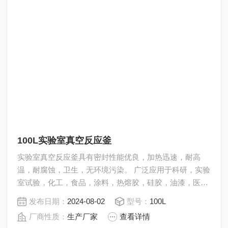
100L实验室真空反应釜
实验室真空反应釜具有密封性能优良，加热迅速，耐高
温，耐腐蚀，卫生，无环境污染。 广泛应用于科研，实验
室试验，化工，食品，涂料，热熔胶，硅胶，油漆，医
药，石油化工生产中的反应，蒸发，合成，聚合，皂化，
发布日期：
2024-08-02
型号：
100L
磺化，氯化，硝化等工艺过程的压力容器。 内表面采用镜
厂商性质：
生产厂家
查看详情
面抛光，确保卫生洁净*。 所有反应釜均可接受客户的个