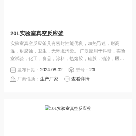
20L实验室真空反应釜
实验室真空反应釜具有密封性能优良，加热迅速，耐高
温，耐腐蚀，卫生，无环境污染。 广泛应用于科研，实验
室试验，化工，食品，涂料，热熔胶，硅胶，油漆，医
药，石油化工生产中的反应，蒸发，合成，聚合，皂化，
发布日期：
2024-08-02
型号：
20L
磺化，氯化，硝化等工艺过程的压力容器。 内表面采用镜
厂商性质：
生产厂家
查看详情
面抛光，确保卫生洁净*。 所有反应釜均可接受客户的个
性化定制。