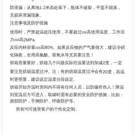
1.2
防泄漏：从离地
米高处落下，瓶体不破裂，平盖不脱落，
无损坏泄漏现象。
注意事项及防护措施
使用时，严禁超温超压使用，不要超过zui高使用温度，工作压
力zui高
2MPa.
80%
反应内杯容量zui高
。如果反应物的产气量很大，建议冷硝
化隔夜，全用高氯酸、双氧水等尤其要注意！
2
烘箱质量要好，烘箱几个问题实际控温要达到加减
度，一定
要注意烘箱温度过冲。注：有的烘箱温度过冲会有
20
度，高温
时更明显，建议设定温度分段设定。
烘箱开始升温时房间内不得有任何人员，以防爆炸伤人！降温
到室温后方可进入，取罐时需有必要的安全防护措施，比如：
面部防护，手脚防护，呼吸防护等。
所有
均可接受客户的个性化定制。