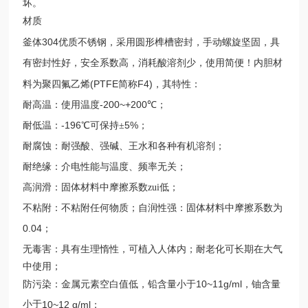
坏。
材质
304
釜体
优质不锈钢，采用圆形榫槽密封，手动螺旋坚固，具
有密封性好，安全系数高，消耗酸溶剂少，使用简便！内胆材
(PTFE
F4)
料为聚四氟乙烯
简称
，其特性：
-200~+200
耐高温：使用温度
℃；
-196
5%
耐低温：
℃可保持±
；
耐腐蚀：耐强酸、强碱、王水和各种有机溶剂；
耐绝缘：介电性能与温度、频率无关；
高润滑：固体材料中摩擦系数zui低；
不粘附：不粘附任何物质；自润性强：固体材料中摩擦系数为
0.04
；
无毒害：具有生理惰性，可植入人体内；耐老化可长期在大气
中使用；
10~11g/ml
防污染：金属元素空白值低，铅含量小于
，铀含量
小于
10~12 g/ml
；