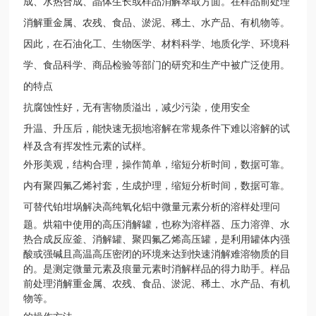
成、水热合成、晶体生长或样品消解萃取方面。在样品前处理
消解重金属、农残、食品、淤泥、稀土、水产品、有机物等。
因此，在石油化工、生物医学、材料科学、地质化学、环境科
学、食品科学、商品检验等部门的研究和生产中被广泛使用。
的特点
抗腐蚀性好，无有害物质溢出，减少污染，使用安全
升温、升压后，能快速无损地溶解在常规条件下难以溶解的试
样及含有挥发性元素的试样。
外形美观，结构合理，操作简单，缩短分析时间，数据可靠。
内有聚四氟乙烯衬套，生成护理，缩短分析时间，数据可靠。
可替代铂坩埚解决高纯氧化铝中微量元素分析的溶样处理问
题。烘箱中使用的高压消解罐，也称为溶样器、压力溶弹、水
热合成反应釜、消解罐、聚四氟乙烯高压罐，是利用罐体内强
酸或强碱且高温高压密闭的环境来达到快速消解难溶物质的目
的。是测定微量元素及痕量元素时消解样品的得力助手。样品
前处理消解重金属、农残、食品、淤泥、稀土、水产品、有机
物等。