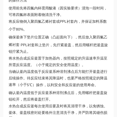
的操作方法
使用前先将四氟内杯需用酸液（因实验要求）浸泡一段时间，
可将四氟杯表面附着物清洗干净。
PPL
将反应物倒入聚四氟乙烯衬套或
衬套内，并保证加料系数
小于
80%
。
确保釜体下垫片位置正确（凸起面向下），然后放入聚四氟乙
烯衬套
PPL
衬套和上垫片，先拧紧釜盖，然后用螺杆把釜盖旋
钮拧紧为止。
将水热合成反应釜置于加热器内，按照规定的升温速率升温至
所需反应温度。（小于规定的安全使用温度）。
当确认釜内温度低于反应釜系种溶剂沸点后方能打开釜盖进行
后续操作。待反应结束将其降温时，也要严格按照规定的降温
速率（小于
5
℃）操作，以利安全和反应釜的使用寿命。
确认釜内温度低于反应釜系种溶剂沸点后，先用螺杆把釜盖旋
钮松开，然后将釜盖打开。
水热合成反应釜每次使用后要及时将其清理干净，以免锈蚀。
釜体、釜盖线密封处要格外注意清洗干净，并严防将其碰伤损