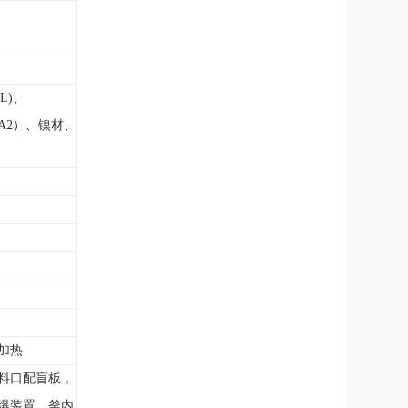
6L)、
TA2）、镍材、
加热
料口配盲板，
爆装置，釜内