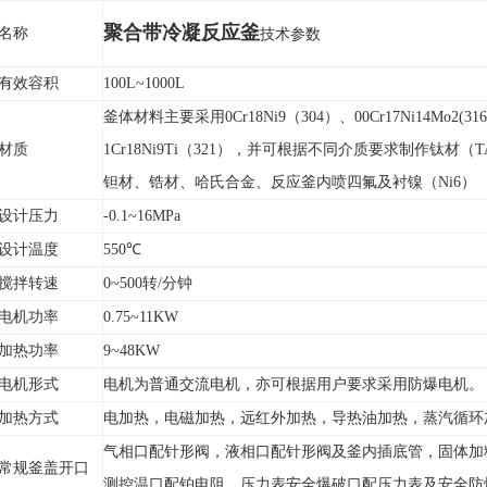
聚合带冷凝反应釜
名称
技术参数
有效容积
100L~1000L
釜体材料主要采用0Cr18Ni9（304）、00Cr17Ni14Mo2(31
材质
1Cr18Ni9Ti（321），并可根据不同介质要求制作钛材（
钽材、锆材、哈氏合金、反应釜内喷四氟及衬镍（Ni6）
设计压力
-0.1~16MPa
设计温度
550
℃
搅拌转速
0~500
转/分钟
电机功率
0.75~11KW
加热功率
9~48KW
电机形式
电机为普通交流电机，亦可根据用户要求采用防爆电机。
加热方式
电加热，电磁加热，远红外加热，导热油加热，蒸汽循环
气相口配针形阀，液相口配针形阀及釜内插底管，固体加
常规釜盖开口
测控温口配铂电阻，压力表安全爆破口配压力表及安全防