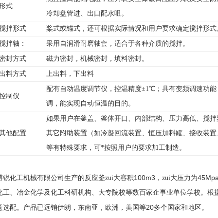
形式
冷却盘管进、出口配水咀。
搅拌形式
桨式或锚式，还可根据实际情况和用户要求确定搅拌形式
搅拌轴：
采用自润滑耐磨轴套，适合于各种介质的搅拌。
密封方式
磁力密封，机械密封，填料密封。
出料方式
上出料，下出料
配有自动温度调节仪，控温精度±1
℃
；具有变频调速功能
控制仪
调，能实现自动恒温的目的。
如果用户在釜盖、釜体开口、内部结构、压力高低、搅拌
其他配置
其它附助装置（如冷凝回流装置、恒压加料罐、接收装置
等有特殊要求，可*按照用户的要求加工制造
。
100m3
45Mp
博锐化工机械有限公司生产的反应釜zui大容积
，zui大压力为
化工、冶金化学及化工科研机构、大专院校等数百家企事业单位学校。根
20
意选配。产品已远销伊朗，东南亚，欧洲，美国等
多个国家和地区。