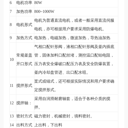
6
电机功率
80W
7
加热功率
800~1000W
电机为普通直流电机，或者一般采用直流伺服
8
电机形式
电机，亦可根据用户要求采用防爆电机。
9
加热方式
电加热，电磁加热，微波加热，导热油加热
气相口配针形阀，液相口配针形阀及釜内插底
常规釜盖
管，固体加料口配丝堵，测控温口配铂电阻，
10
开口形式
压力表安全爆破口配压力表及安全防爆装置，
釜内冷却盘管进、出口配水咀。
桨式或锚式，还可根据实际情况和用户要求确
11
搅拌形式
定搅拌形式。
采用自润滑耐磨轴套，适合于各种介质的搅
12
搅拌轴：
拌。
13
密封方式
磁力密封，机械密封，填料密封。
14
出料方式
上出料，下出料