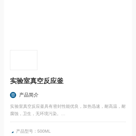
实验室真空反应釜
产品简介
实验室真空反应釜具有密封性能优良，加热迅速，耐高温，耐
腐蚀，卫生，无环境污染。
广泛应用于科研，实验室试验，化工，食品，涂料，热熔胶，
硅胶，油漆，医药，石油化工生产中的反应，蒸发，合成，聚
产品型号：500ML
合，皂化，磺化，氯化，硝化等工艺过程的压力容器。