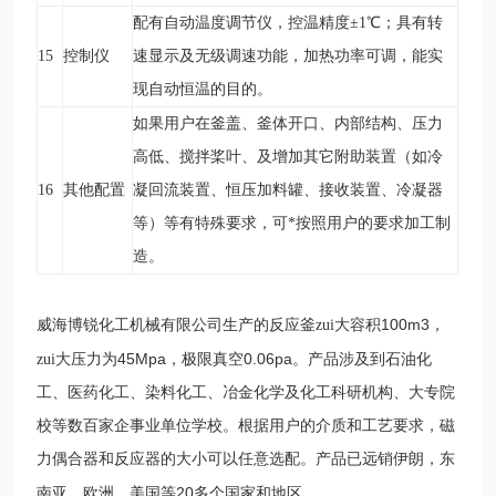
配有自动温度调节仪，控温精度±1
℃
；具有转
15
控制仪
速显示及无级调速功能，加热功率可调，能实
现自动恒温的目的。
如果用户在釜盖、釜体开口、内部结构、压力
高低、搅拌桨叶、及增加其它附助装置（如冷
16
其他配置
凝回流装置、恒压加料罐、接收装置、冷凝器
等）等有特殊要求，可*按照用户的要求加工制
造。
100m3
威海博锐化工机械有限公司生产的反应釜zui大容积
，
45Mpa
0.06pa
zui大压力为
，极限真空
。产品涉及到石油化
工、医药化工、染料化工、冶金化学及化工科研机构、大专院
校等数百家企事业单位学校。根据用户的介质和工艺要求，磁
力偶合器和反应器的大小可以任意选配。产品已远销伊朗，东
20
南亚，欧洲，美国等
多个国家和地区。