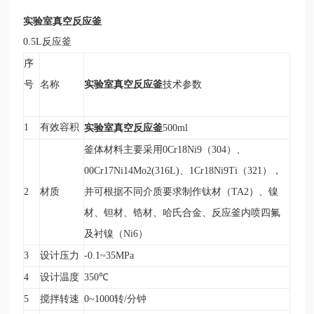
实
验室真空反应釜
0.5L
反应釜
序
实
验室真空反应釜
号
名称
技术参数
1
有效容积
实
验室真空反应釜
500ml
釜体材料主要采用0Cr18Ni9（304）、
00Cr17Ni14Mo2(316L)、1Cr18Ni9Ti（321），
2
材质
并可根据不同介质要求制作钛材（TA2）、镍
材、钽材、锆材、哈氏合金、反应釜内喷四氟
及衬镍（Ni6）
3
设计压力
-0.1~35MPa
4
设计温度
350
℃
5
搅拌转速
0~1000
转/分钟